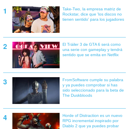
Take-Two, la empresa matriz de
Rockstar, dice que 'los discos no
tienen sentido' para los jugadores
El Tráiler 3 de GTA 6 será como
una serie con gameplay y tendrá
sentido que se emita en Netflix
FromSoftware cumple su palabra
y ya puedes comprobar si has
sido seleccionado para la beta de
The Duskbloods
Horde of Distraction es un nuevo
RPG incremental inspirado por
Diablo 2 que ya puedes probar