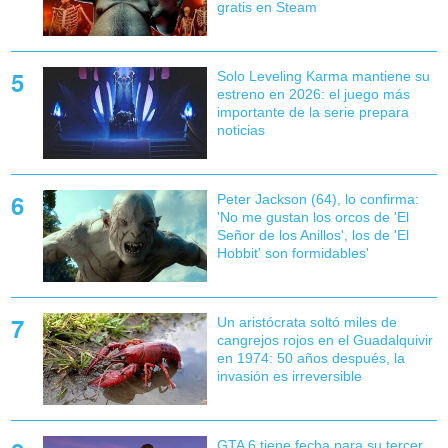
gratis en Steam
Solo Leveling Karma mantiene su
estreno en 2026: el juego más
importante de la serie prepara
noticias
Peter Jackson (64), lo confirma:
'No me gustan los orcos de 'El
Señor de los Anillos', los de 'El
Hobbit' son formidables'
Un aristócrata soltó miles de
cangrejos rojos en el Guadalquivir
en 1974: 50 años después, la
invasión es irreversible
GTA 6 tiene fecha para su tercer