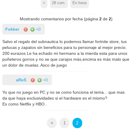
<
28
com.
En foros
Mostrando comentarios por fecha (página
2
de
2
)
Fokker
+0
Salvo el regalo del subnautica lo podemos llamar fortnite store, tus
pelucas y zapatos sin beneficios para tu personaje al mejor precio.
200 eurazos Le ha echado mi hermano a la mierda esta para unos
puñeteros gorros y no se que carajos más,encima es más malo que
un dolor de muelas. Asco de juego
aReS
+0
Yo que no juego en PC y no se como funciona el tema... que mas
da que haya exclusividades si el hardware es el mismo?
Es como Netflix y HBO..
«
1
2