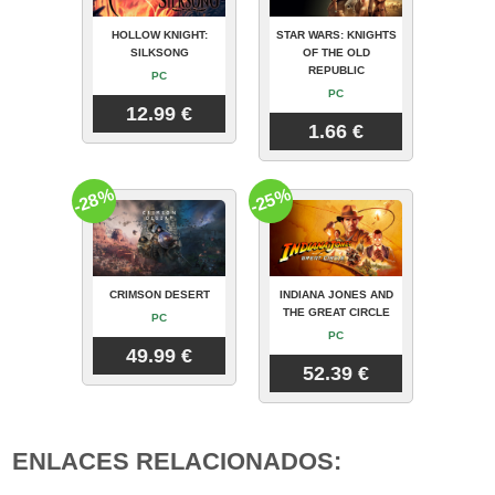
HOLLOW KNIGHT:
STAR WARS: KNIGHTS
SILKSONG
OF THE OLD
REPUBLIC
PC
PC
12.99 €
1.66 €
-28%
-25%
CRIMSON DESERT
INDIANA JONES AND
THE GREAT CIRCLE
PC
PC
49.99 €
52.39 €
ENLACES RELACIONADOS: