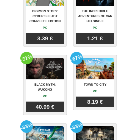
DIGIMON STORY
THE INCREDIBLE
CYBER SLEUTH:
ADVENTURES OF VAN
COMPLETE EDITION
HELSING II
PC
PC
3.39 €
1.21 €
-31%
-67%
BLACK MYTH:
TOWN TO CITY
WUKONG
PC
PC
8.19 €
40.99 €
-53%
-53%