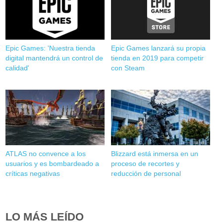
Epic Games: 'Nuestra tienda
Epic Games lanzará su propia
digital mantendrá un control de
tienda en 2019 para competir
calidad'
con Steam
ATLAS no convence a los
Blizzard está inmersa en un
usuarios y es bombardeado a
proceso de recortes y
críticas negativas
reducción de personal
LO MÁS LEÍDO