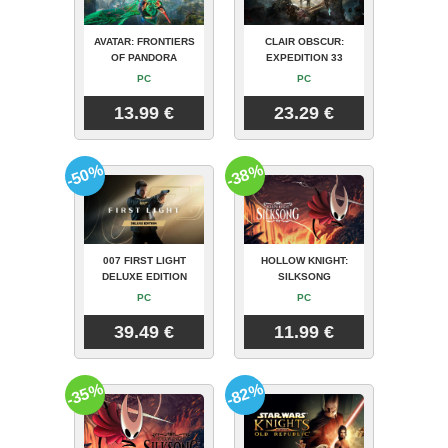
AVATAR: FRONTIERS
CLAIR OBSCUR:
OF PANDORA
EXPEDITION 33
PC
PC
13.99 €
23.29 €
-50%
-38%
007 FIRST LIGHT
HOLLOW KNIGHT:
DELUXE EDITION
SILKSONG
PC
PC
39.49 €
11.99 €
-35%
-82%