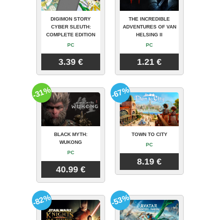
DIGIMON STORY
THE INCREDIBLE
CYBER SLEUTH:
ADVENTURES OF VAN
COMPLETE EDITION
HELSING II
PC
PC
3.39 €
1.21 €
-31%
-67%
BLACK MYTH:
TOWN TO CITY
WUKONG
PC
PC
8.19 €
40.99 €
-82%
-53%