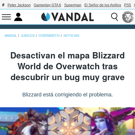
Peter Jackson
Gameplay GTA 6
Superman
El Señor de los Anillos
PS5
VANDAL
JUEGOS
OVERWATCH
NOTICIAS
Desactivan el mapa Blizzard
World de Overwatch tras
descubrir un bug muy grave
Blizzard está corrigiendo el problema.