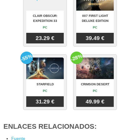
CLAIR OBSCUR:
007 FIRST LIGHT
EXPEDITION 33
DELUXE EDITION
PC
PC
23.29 €
39.49 €
-55%
-28%
STARFIELD
CRIMSON DESERT
PC
PC
31.29 €
49.99 €
ENLACES RELACIONADOS:
Fuente