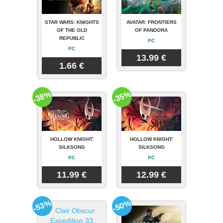
STAR WARS: KNIGHTS
AVATAR: FRONTIERS
OF THE OLD
OF PANDORA
REPUBLIC
PC
PC
13.99 €
1.66 €
-38%
-35%
HOLLOW KNIGHT:
HOLLOW KNIGHT:
SILKSONG
SILKSONG
PC
PC
11.99 €
12.99 €
-53%
-50%