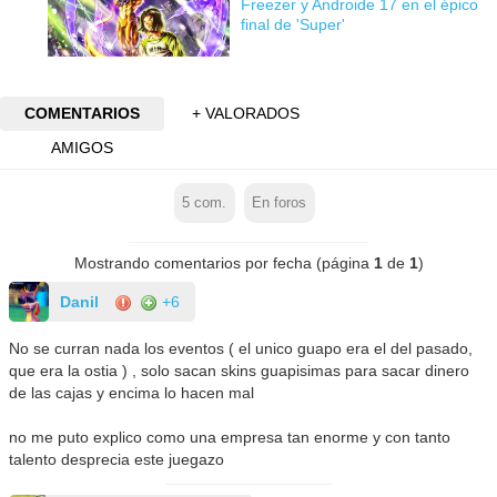
Freezer y Androide 17 en el épico
final de 'Super'
COMENTARIOS
+ VALORADOS
AMIGOS
5
com.
En foros
Mostrando comentarios por fecha (página
1
de
1
)
Danil
+6
No se curran nada los eventos ( el unico guapo era el del pasado,
que era la ostia ) , solo sacan skins guapisimas para sacar dinero
de las cajas y encima lo hacen mal
no me puto explico como una empresa tan enorme y con tanto
talento desprecia este juegazo