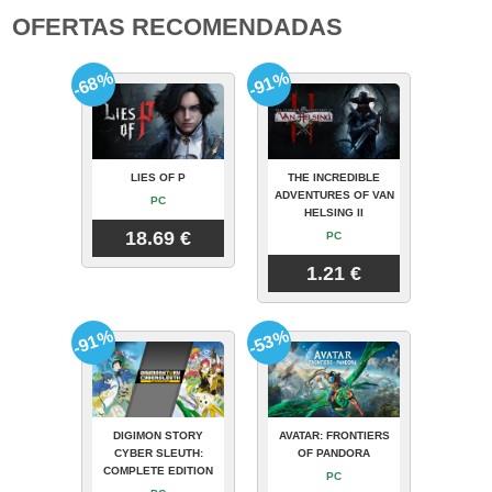
OFERTAS RECOMENDADAS
-68%
-91%
LIES OF P
THE INCREDIBLE
ADVENTURES OF VAN
PC
HELSING II
18.69 €
PC
1.21 €
-91%
-53%
DIGIMON STORY
AVATAR: FRONTIERS
CYBER SLEUTH:
OF PANDORA
COMPLETE EDITION
PC