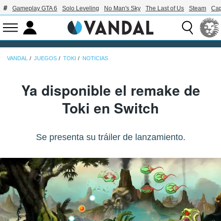
Gameplay GTA 6
Solo Leveling
No Man's Sky
The Last of Us
Steam
Ca
VANDAL
JUEGOS
TOKI
NOTICIAS
Ya disponible el remake de
Toki en Switch
Se presenta su tráiler de lanzamiento.