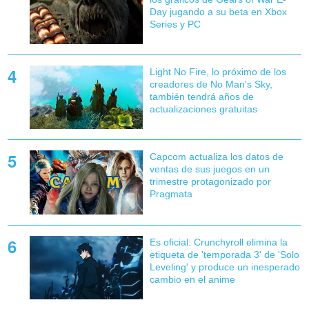
Day jugando a su beta en Xbox
Series y PC
Light No Fire, lo próximo de los
creadores de No Man's Sky,
también tendrá años de
actualizaciones gratuitas
Capcom actualiza los datos de
ventas de sus juegos en un
trimestre protagonizado por
Pragmata
Es oficial: Crunchyroll elimina la
etiqueta de 'temporada 3' de 'Solo
Leveling' y produce un inesperado
cambio en el anime