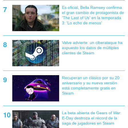
Es oficial, Bella Ramsey confirma
el gran cambio de protagonista de
'The Last of Us' en la temporada
3: 'Lo echo de menos'
Valve advierte: un ciberataque ha
expuesto los datos de múltiples
clientes de Steam
Recuperan un clásico por su 20
aniversario y su nueva versión
está completamente gratis en
Steam
La beta abierta de Gears of War:
E-Day destroza el récord de la
saga de jugadores en Steam