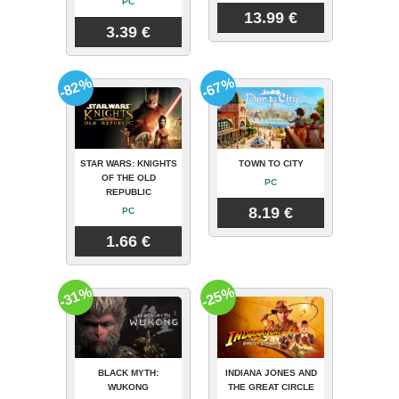
PC
13.99 €
3.39 €
-82%
-67%
STAR WARS: KNIGHTS
TOWN TO CITY
OF THE OLD
PC
REPUBLIC
8.19 €
PC
1.66 €
-31%
-25%
BLACK MYTH:
INDIANA JONES AND
WUKONG
THE GREAT CIRCLE