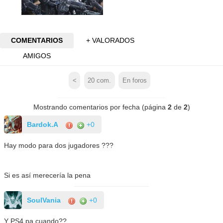
COMENTARIOS
+ VALORADOS
AMIGOS
<
20
com.
En foros
Mostrando comentarios por fecha (página
2
de
2
)
Bardok.A
+0
Hay modo para dos jugadores ???
Si es así merecería la pena
SoulVania
+0
Y PS4 pa cuando??