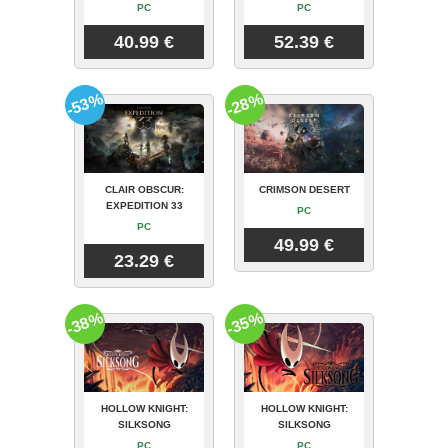
PC
PC
40.99 €
52.39 €
-53%
-28%
CLAIR OBSCUR:
CRIMSON DESERT
EXPEDITION 33
PC
PC
49.99 €
23.29 €
-38%
-35%
HOLLOW KNIGHT:
HOLLOW KNIGHT:
SILKSONG
SILKSONG
PC
PC