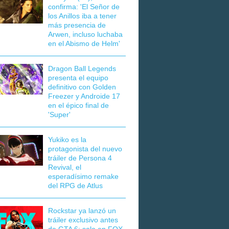
confirma: 'El Señor de
los Anillos iba a tener
más presencia de
Arwen, incluso luchaba
en el Abismo de Helm'
Dragon Ball Legends
presenta el equipo
definitivo con Golden
Freezer y Androide 17
en el épico final de
'Super'
Yukiko es la
protagonista del nuevo
tráiler de Persona 4
Revival, el
esperadísimo remake
del RPG de Atlus
Rockstar ya lanzó un
tráiler exclusivo antes