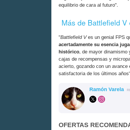
equilibrio de cara al futuro".
Más de Battlefield V
"
Battlefield V
es un genial FPS q
acertadamente su esencia juga
histórico
, de mayor dinamismo y
cajas de recompensas y micropag
acierto, gozando con un avance e
satisfactoria de los últimos años
Ramón Varela
R
OFERTAS RECOMEND