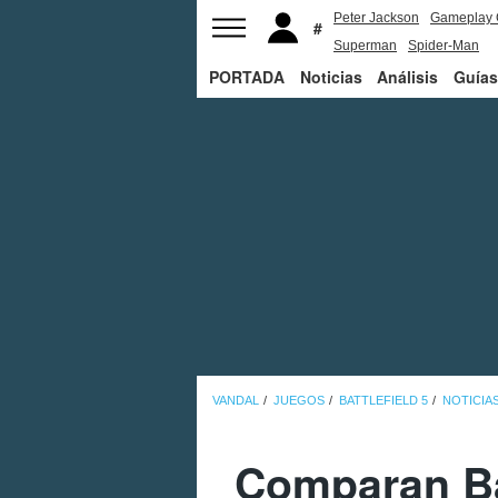
Peter Jackson
Gameplay 
Superman
Spider-Man
PORTADA
Noticias
Análisis
Guías
VANDAL
JUEGOS
BATTLEFIELD 5
NOTICIA
Comparan Bat