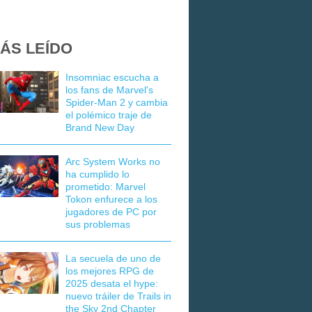
ÁS LEÍDO
Insomniac escucha a
los fans de Marvel's
Spider-Man 2 y cambia
el polémico traje de
Brand New Day
Arc System Works no
ha cumplido lo
prometido: Marvel
Tokon enfurece a los
jugadores de PC por
sus problemas
La secuela de uno de
los mejores RPG de
2025 desata el hype:
nuevo tráiler de Trails in
the Sky 2nd Chapter