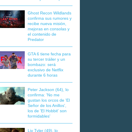
Ghost Recon Wildlands
confirma sus rumores y
recibe nueva misión,
mejoras en consolas y
el contenido de
Predator
GTA 6 tiene fecha para
su tercer tráiler y un
bombazo: será
exclusivo de Netflix
durante 6 horas
Peter Jackson (64), lo
confirma: 'No me
gustan los orcos de 'El
Señor de los Anillos',
los de 'El Hobbit' son
formidables'
Liv Tyler (49), lo