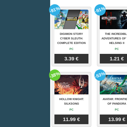
-91%
-91%
DIGIMON STORY
THE INCREDIBL
CYBER SLEUTH:
ADVENTURES OF 
COMPLETE EDITION
HELSING II
PC
PC
3.39 €
1.21 €
-38%
-53%
HOLLOW KNIGHT:
AVATAR: FRONTI
SILKSONG
OF PANDORA
PC
PC
11.99 €
13.99 €