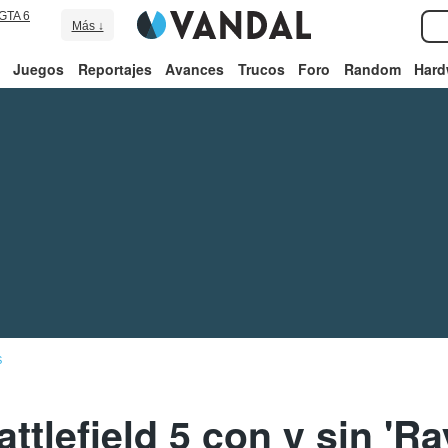
GTA 6
Más ↓
Juegos
Reportajes
Avances
Trucos
Foro
Random
Hard
S
tlefield 5 con y sin 'Ra