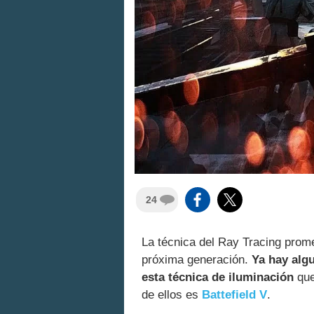
24
La técnica del Ray Tracing prome
próxima generación.
Ya hay alg
esta técnica de iluminación
que
de ellos es
Battefield V
.