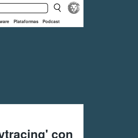
ware
Plataformas
Podcast
ytracing' con