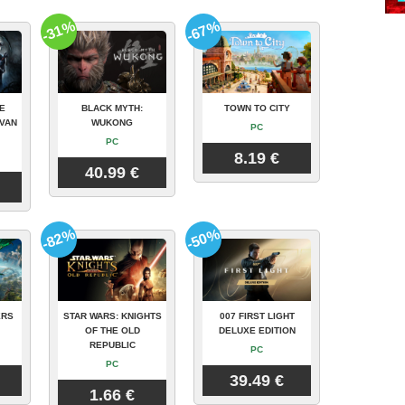
-31%
-67%
E
BLACK MYTH:
TOWN TO CITY
VAN
WUKONG
PC
PC
8.19 €
40.99 €
-82%
-50%
ERS
STAR WARS: KNIGHTS
007 FIRST LIGHT
OF THE OLD
DELUXE EDITION
REPUBLIC
PC
PC
39.49 €
1.66 €