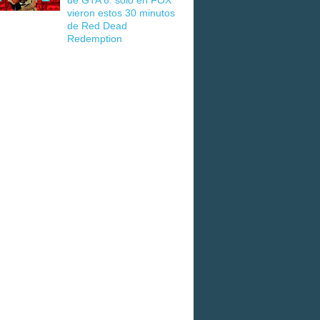
de GTA 6: solo en FOX
vieron estos 30 minutos
de Red Dead
Redemption