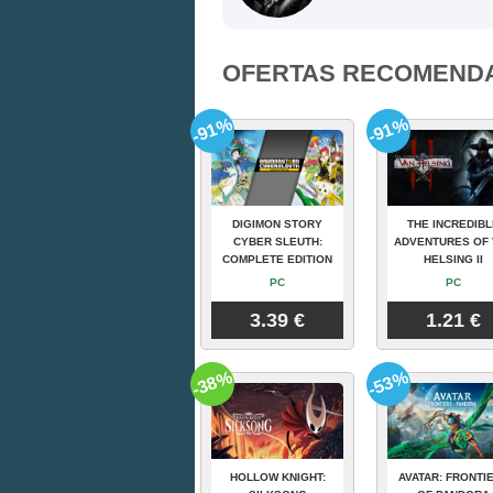
OFERTAS RECOMEND
-91%
-91%
DIGIMON STORY
THE INCREDIBL
CYBER SLEUTH:
ADVENTURES OF 
COMPLETE EDITION
HELSING II
PC
PC
3.39 €
1.21 €
-38%
-53%
HOLLOW KNIGHT:
AVATAR: FRONTI