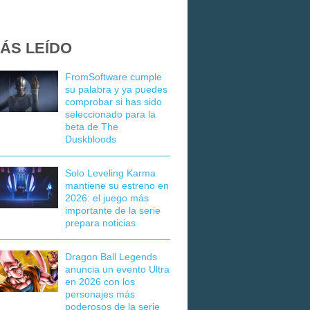
ÁS LEÍDO
FromSoftware cumple
su palabra y ya puedes
comprobar si has sido
seleccionado para la
beta de The
Duskbloods
Solo Leveling Karma
mantiene su estreno en
2026: el juego más
importante de la serie
prepara noticias
Dragon Ball Legends
anuncia un evento Ultra
en 2026 con los
personajes más
poderosos de la serie