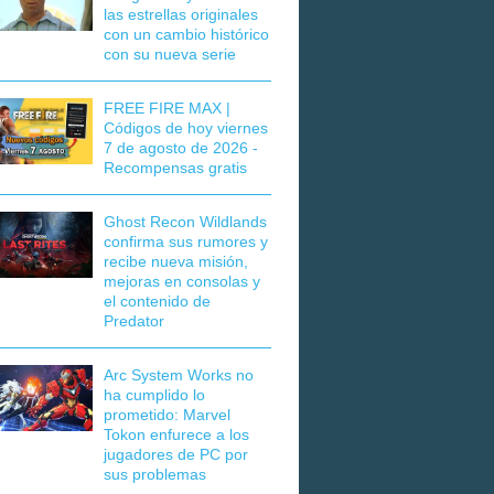
las estrellas originales
con un cambio histórico
con su nueva serie
FREE FIRE MAX |
Códigos de hoy viernes
7 de agosto de 2026 -
Recompensas gratis
Ghost Recon Wildlands
confirma sus rumores y
recibe nueva misión,
mejoras en consolas y
el contenido de
Predator
Arc System Works no
ha cumplido lo
prometido: Marvel
Tokon enfurece a los
jugadores de PC por
sus problemas