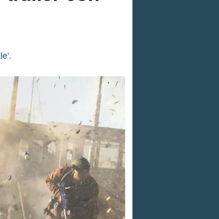
m
e'.