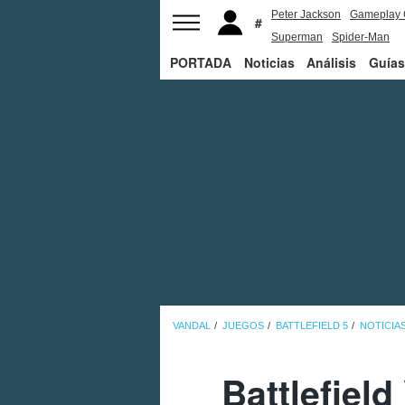
Peter Jackson
Gameplay 
Superman
Spider-Man
PORTADA
Noticias
Análisis
Guías
VANDAL
JUEGOS
BATTLEFIELD 5
NOTICIA
Battlefiel