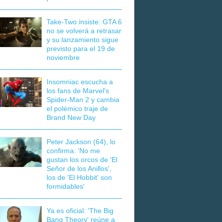
Take-Two insiste: GTA 6
no se volverá a retrasar
y su lanzamiento sigue
previsto para el 19 de
noviembre
Insomniac escucha a
los fans de Marvel's
Spider-Man 2 y cambia
el polémico traje de
Brand New Day
Peter Jackson (64), lo
confirma: 'No me
gustan los orcos de 'El
Señor de los Anillos',
los de 'El Hobbit' son
formidables'
Ya es oficial: 'The Big
Bang Theory' reúne a