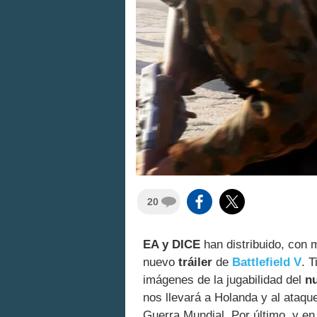
20
EA y DICE
han distribuido, con 
nuevo
tráiler
de
Battlefield V
. T
imágenes de la jugabilidad del
n
nos llevará a Holanda y al ataqu
Guerra Mundial. Por último, y e