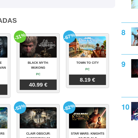
ADAS
-31%
-67%
E
BLACK MYTH:
TOWN TO CITY
VAN
WUKONG
PC
PC
8.19 €
40.99 €
-53%
-82%
ERS
CLAIR OBSCUR:
STAR WARS: KNIGHTS