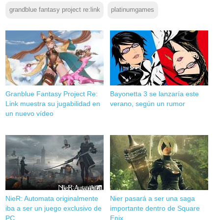
grandblue fantasy project re:link
platinumgames
Granblue Fantasy Project Re:
Bayonetta 3 se lanzaría este
Link muestra su jugabilidad en
verano, según un rumor
un nuevo vídeo
NieR: Automata originalmente
Nier pasará a ser una saga
iba a ser un juego exclusivo de
importante dentro de Square
PC
Enix