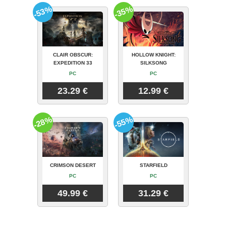
-53%
-35%
CLAIR OBSCUR:
HOLLOW KNIGHT:
EXPEDITION 33
SILKSONG
PC
PC
23.29 €
12.99 €
-28%
-55%
CRIMSON DESERT
STARFIELD
PC
PC
49.99 €
31.29 €