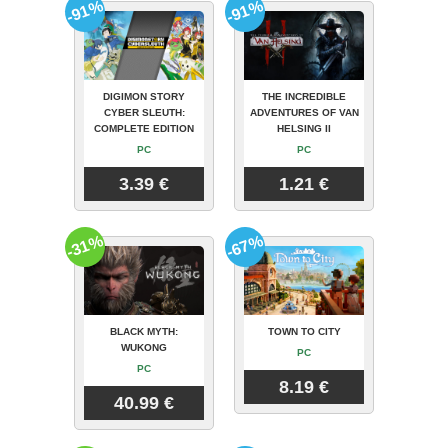
-91%
-91%
DIGIMON STORY
THE INCREDIBLE
CYBER SLEUTH:
ADVENTURES OF VAN
COMPLETE EDITION
HELSING II
PC
PC
3.39 €
1.21 €
-31%
-67%
BLACK MYTH:
TOWN TO CITY
WUKONG
PC
PC
8.19 €
40.99 €