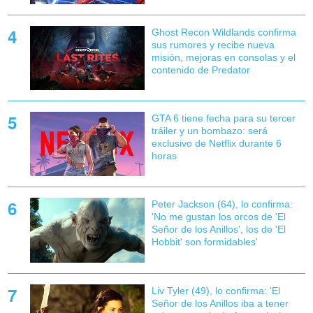
Ghost Recon Wildlands confirma
sus rumores y recibe nueva
misión, mejoras en consolas y el
contenido de Predator
GTA 6 tiene fecha para su tercer
tráiler y un bombazo: será
exclusivo de Netflix durante 6
horas
Peter Jackson (64), lo confirma:
'No me gustan los orcos de 'El
Señor de los Anillos', los de 'El
Hobbit' son formidables'
Liv Tyler (49), lo confirma: 'El
Señor de los Anillos iba a tener