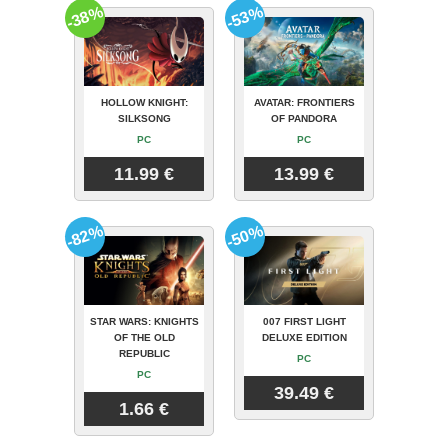
-38%
-53%
HOLLOW KNIGHT:
AVATAR: FRONTIERS
SILKSONG
OF PANDORA
PC
PC
11.99 €
13.99 €
-82%
-50%
STAR WARS: KNIGHTS
007 FIRST LIGHT
OF THE OLD
DELUXE EDITION
REPUBLIC
PC
PC
39.49 €
1.66 €