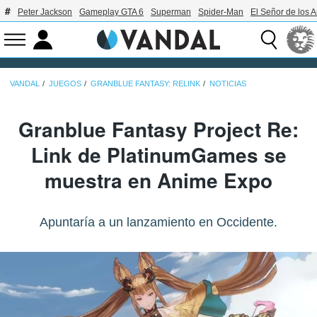
Peter Jackson
Gameplay GTA 6
Superman
Spider-Man
El Señor de los A
VANDAL
JUEGOS
GRANBLUE FANTASY: RELINK
NOTICIAS
Granblue Fantasy Project Re:
Link de PlatinumGames se
muestra en Anime Expo
Apuntaría a un lanzamiento en Occidente.