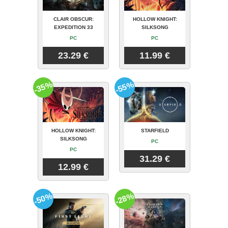
CLAIR OBSCUR:
HOLLOW KNIGHT:
EXPEDITION 33
SILKSONG
PC
PC
23.29 €
11.99 €
-35%
-55%
HOLLOW KNIGHT:
STARFIELD
SILKSONG
PC
PC
31.29 €
12.99 €
-50%
-28%