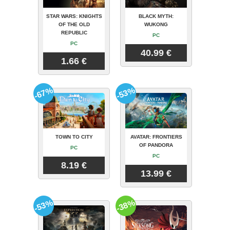
STAR WARS: KNIGHTS
BLACK MYTH:
OF THE OLD
WUKONG
REPUBLIC
PC
PC
40.99 €
1.66 €
-67%
-53%
TOWN TO CITY
AVATAR: FRONTIERS
OF PANDORA
PC
PC
8.19 €
13.99 €
-53%
-38%