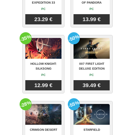
EXPEDITION 33
OF PANDORA
PC
PC
23.29 €
13.99 €
-35%
-50%
HOLLOW KNIGHT:
007 FIRST LIGHT
SILKSONG
DELUXE EDITION
PC
PC
12.99 €
39.49 €
-28%
-55%
CRIMSON DESERT
STARFIELD