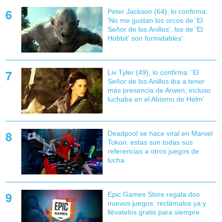
Peter Jackson (64), lo confirma:
'No me gustan los orcos de 'El
Señor de los Anillos', los de 'El
Hobbit' son formidables'
Liv Tyler (49), lo confirma: 'El
Señor de los Anillos iba a tener
más presencia de Arwen, incluso
luchaba en el Abismo de Helm'
Deadpool se hace viral en Marvel
Tokon: estas son todas sus
referencias a otros juegos de
lucha
Epic Games Store regala dos
nuevos juegos: reclámalos ya y
llévatelos gratis para siempre