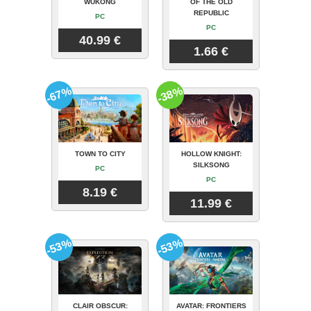
WUKONG
OF THE OLD
REPUBLIC
PC
PC
40.99 €
1.66 €
-67%
-38%
TOWN TO CITY
HOLLOW KNIGHT:
SILKSONG
PC
PC
8.19 €
11.99 €
-53%
-53%
CLAIR OBSCUR:
AVATAR: FRONTIERS