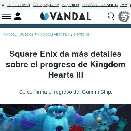
Peter Jackson
Gameplay GTA 6
Superman
El Señor de los Anillos
PS5
VANDAL
JUEGOS
KINGDOM HEARTS III
NOTICIAS
Square Enix da más detalles
sobre el progreso de Kingdom
Hearts III
Se confirma el regreso del Gummi Ship.