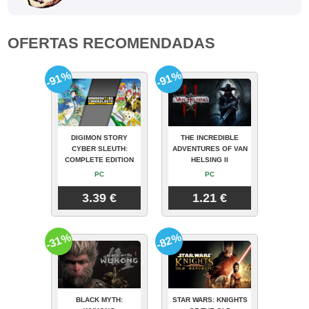
OFERTAS RECOMENDADAS
-91%
-91%
DIGIMON STORY
THE INCREDIBLE
CYBER SLEUTH:
ADVENTURES OF VAN
COMPLETE EDITION
HELSING II
PC
PC
3.39 €
1.21 €
-31%
-82%
BLACK MYTH:
STAR WARS: KNIGHTS