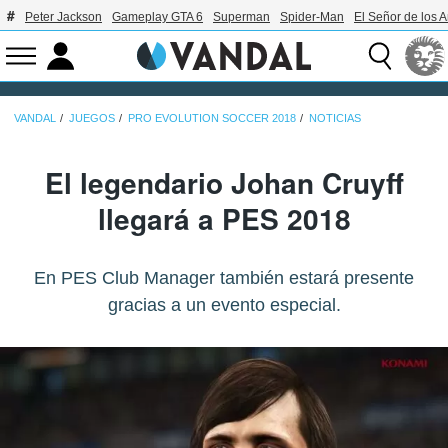
Peter Jackson
Gameplay GTA 6
Superman
Spider-Man
El Señor de los A
VANDAL
JUEGOS
PRO EVOLUTION SOCCER 2018
NOTICIAS
El legendario Johan Cruyff
llegará a PES 2018
En PES Club Manager también estará presente
gracias a un evento especial.