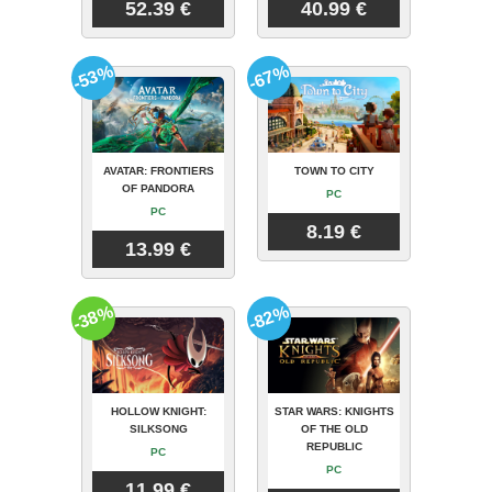
52.39 €
40.99 €
-53%
-67%
AVATAR: FRONTIERS
TOWN TO CITY
OF PANDORA
PC
PC
8.19 €
13.99 €
-38%
-82%
HOLLOW KNIGHT:
STAR WARS: KNIGHTS
SILKSONG
OF THE OLD
REPUBLIC
PC
PC
11.99 €