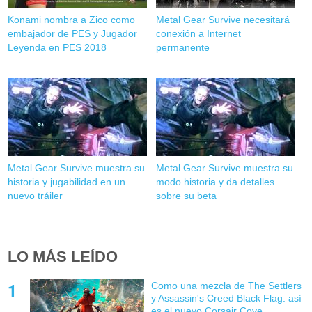
Konami nombra a Zico como
Metal Gear Survive necesitará
embajador de PES y Jugador
conexión a Internet
Leyenda en PES 2018
permanente
Metal Gear Survive muestra su
Metal Gear Survive muestra su
historia y jugabilidad en un
modo historia y da detalles
nuevo tráiler
sobre su beta
LO MÁS LEÍDO
Como una mezcla de The Settlers
y Assassin's Creed Black Flag: así
es el nuevo Corsair Cove