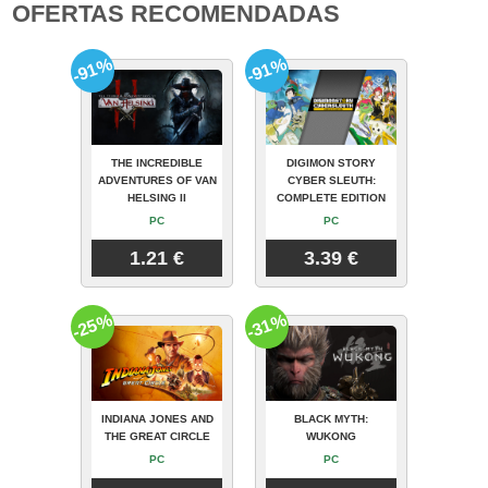
OFERTAS RECOMENDADAS
-91%
-91%
THE INCREDIBLE
DIGIMON STORY
ADVENTURES OF VAN
CYBER SLEUTH:
HELSING II
COMPLETE EDITION
PC
PC
1.21 €
3.39 €
-25%
-31%
INDIANA JONES AND
BLACK MYTH:
THE GREAT CIRCLE
WUKONG
PC
PC