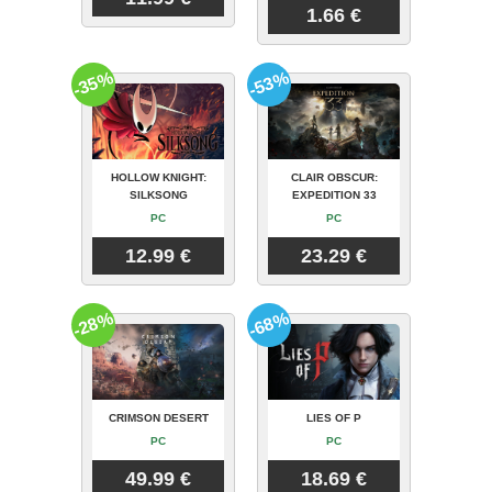
1.66 €
-35%
-53%
HOLLOW KNIGHT:
CLAIR OBSCUR:
SILKSONG
EXPEDITION 33
PC
PC
12.99 €
23.29 €
-28%
-68%
CRIMSON DESERT
LIES OF P
PC
PC
49.99 €
18.69 €