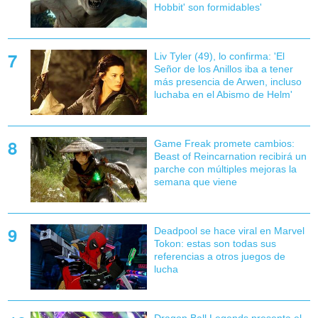
Hobbit' son formidables'
Liv Tyler (49), lo confirma: 'El
Señor de los Anillos iba a tener
más presencia de Arwen, incluso
luchaba en el Abismo de Helm'
Game Freak promete cambios:
Beast of Reincarnation recibirá un
parche con múltiples mejoras la
semana que viene
Deadpool se hace viral en Marvel
Tokon: estas son todas sus
referencias a otros juegos de
lucha