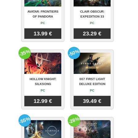
AVATAR: FRONTIERS
CLAIR OBSCUR:
OF PANDORA
EXPEDITION 33
PC
PC
13.99 €
23.29 €
-35%
-50%
HOLLOW KNIGHT:
007 FIRST LIGHT
SILKSONG
DELUXE EDITION
PC
PC
12.99 €
39.49 €
-55%
-28%