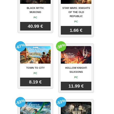
BLACK MYTH:
STAR WARS: KNIGHTS
WUKONG
OF THE OLD
REPUBLIC
PC
PC
40.99 €
1.66 €
-67%
-38%
TOWN TO CITY
HOLLOW KNIGHT:
SILKSONG
PC
PC
8.19 €
11.99 €
-53%
-53%