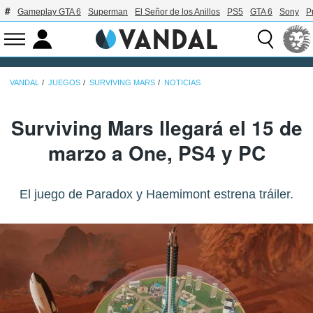
Gameplay GTA 6
Superman
El Señor de los Anillos
PS5
GTA 6
Sony
P
VANDAL
JUEGOS
SURVIVING MARS
NOTICIAS
Surviving Mars llegará el 15 de
marzo a One, PS4 y PC
El juego de Paradox y Haemimont estrena tráiler.