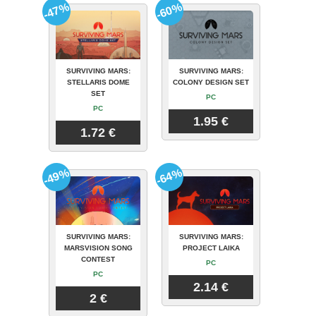
-47%
-60%
SURVIVING MARS:
SURVIVING MARS:
STELLARIS DOME
COLONY DESIGN SET
SET
PC
PC
1.95 €
1.72 €
-49%
-64%
SURVIVING MARS:
SURVIVING MARS:
MARSVISION SONG
PROJECT LAIKA
CONTEST
PC
PC
2.14 €
2 €