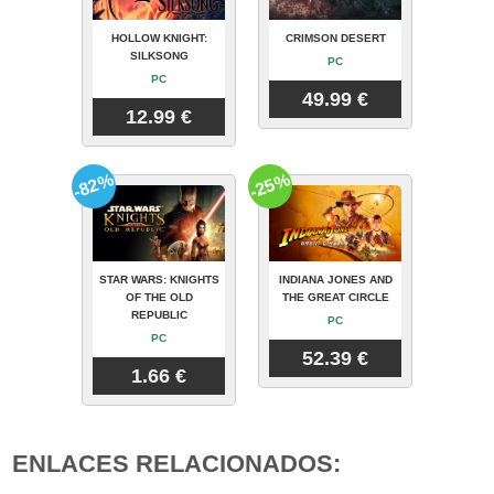
HOLLOW KNIGHT:
CRIMSON DESERT
SILKSONG
PC
PC
49.99 €
12.99 €
-82%
-25%
STAR WARS: KNIGHTS
INDIANA JONES AND
OF THE OLD
THE GREAT CIRCLE
REPUBLIC
PC
PC
52.39 €
1.66 €
ENLACES RELACIONADOS: