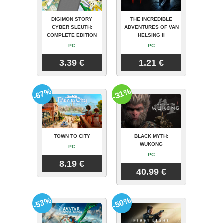
DIGIMON STORY
THE INCREDIBLE
CYBER SLEUTH:
ADVENTURES OF VAN
COMPLETE EDITION
HELSING II
PC
PC
3.39 €
1.21 €
-67%
-31%
TOWN TO CITY
BLACK MYTH:
WUKONG
PC
PC
8.19 €
40.99 €
-53%
-50%