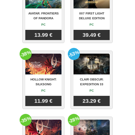
AVATAR: FRONTIERS
007 FIRST LIGHT
OF PANDORA
DELUXE EDITION
PC
PC
13.99 €
39.49 €
-38%
-53%
HOLLOW KNIGHT:
CLAIR OBSCUR:
SILKSONG
EXPEDITION 33
PC
PC
11.99 €
23.29 €
-35%
-28%