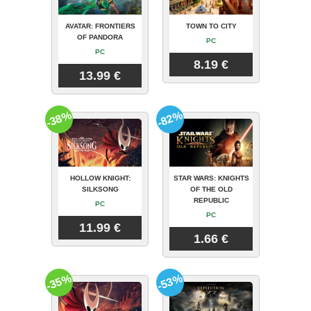
AVATAR: FRONTIERS
TOWN TO CITY
OF PANDORA
PC
PC
8.19 €
13.99 €
-38%
-82%
HOLLOW KNIGHT:
STAR WARS: KNIGHTS
SILKSONG
OF THE OLD
REPUBLIC
PC
PC
11.99 €
1.66 €
-35%
-53%