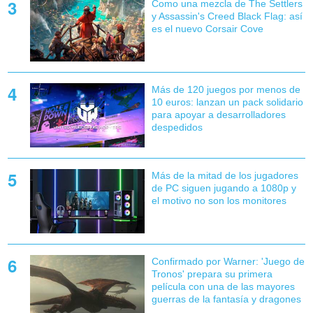
Como una mezcla de The Settlers
y Assassin's Creed Black Flag: así
es el nuevo Corsair Cove
Más de 120 juegos por menos de
10 euros: lanzan un pack solidario
para apoyar a desarrolladores
despedidos
Más de la mitad de los jugadores
de PC siguen jugando a 1080p y
el motivo no son los monitores
Confirmado por Warner: 'Juego de
Tronos' prepara su primera
película con una de las mayores
guerras de la fantasía y dragones