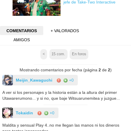
jefe de Take-Two Interactive
COMENTARIOS
+ VALORADOS
AMIGOS
<
15
com.
En foros
Mostrando comentarios por fecha (página
2
de
2
)
Meijin_Kawaguchi
+0
A ver si los personajes y la historia están a la altura del primer
Utawarerumono... y si no, que baje Witsuarunemitea y juzgue...
Tokaidin
+0
Maldita y sensual Play 4..no me llegan las manos ni los dineros