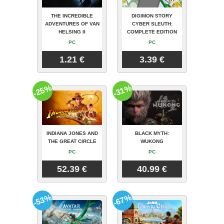
THE INCREDIBLE
DIGIMON STORY
ADVENTURES OF VAN
CYBER SLEUTH:
HELSING II
COMPLETE EDITION
PC
PC
1.21 €
3.39 €
-25%
-31%
INDIANA JONES AND
BLACK MYTH:
THE GREAT CIRCLE
WUKONG
PC
PC
52.39 €
40.99 €
-53%
-67%