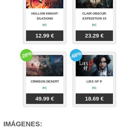
HOLLOW KNIGHT:
CLAIR OBSCUR:
SILKSONG
EXPEDITION 33
PC
PC
12.99 €
23.29 €
-28%
-68%
CRIMSON DESERT
LIES OF P
PC
PC
49.99 €
18.69 €
IMÁGENES: