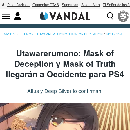
Peter Jackson
Gameplay GTA 6
Superman
Spider-Man
El Señor de los A
VANDAL
JUEGOS
UTAWARERUMONO: MASK OF DECEPTION
NOTICIAS
Utawarerumono: Mask of
Deception y Mask of Truth
llegarán a Occidente para PS4
Atlus y Deep Silver lo confirman.