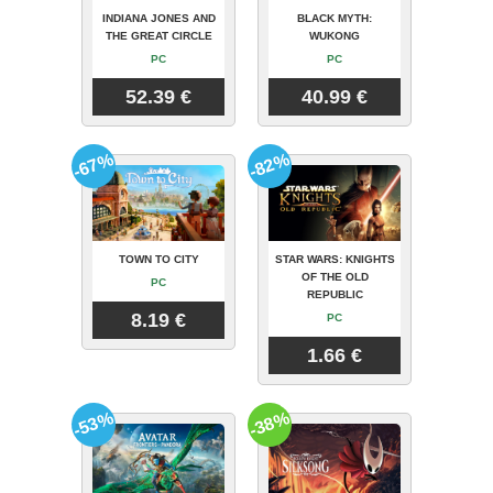
INDIANA JONES AND
BLACK MYTH:
THE GREAT CIRCLE
WUKONG
PC
PC
52.39 €
40.99 €
-67%
-82%
TOWN TO CITY
STAR WARS: KNIGHTS
OF THE OLD
PC
REPUBLIC
8.19 €
PC
1.66 €
-53%
-38%