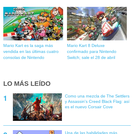
Mario Kart es la saga más
Mario Kart 8 Deluxe
vendida en las últimas cuatro
confirmado para Nintendo
consolas de Nintendo
Switch; sale el 28 de abril
LO MÁS LEÍDO
Como una mezcla de The Settlers
y Assassin's Creed Black Flag: así
es el nuevo Corsair Cove
Una de las habilidades más