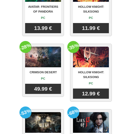
AVATAR: FRONTIERS
HOLLOW KNIGHT:
OF PANDORA
SILKSONG
PC
PC
13.99 €
11.99 €
-28%
-35%
CRIMSON DESERT
HOLLOW KNIGHT:
SILKSONG
PC
PC
49.99 €
12.99 €
-53%
-68%