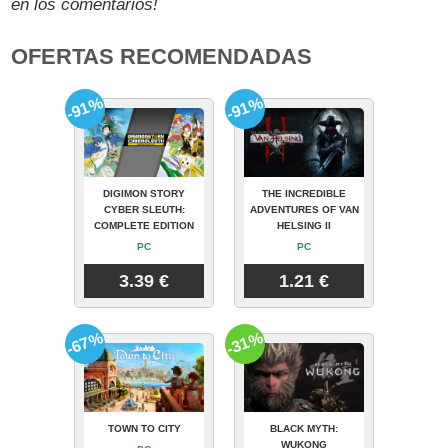
en los comentarios!
OFERTAS RECOMENDADAS
-91%
-91%
DIGIMON STORY
THE INCREDIBLE
CYBER SLEUTH:
ADVENTURES OF VAN
COMPLETE EDITION
HELSING II
PC
PC
3.39 €
1.21 €
-67%
-31%
TOWN TO CITY
BLACK MYTH:
WUKONG