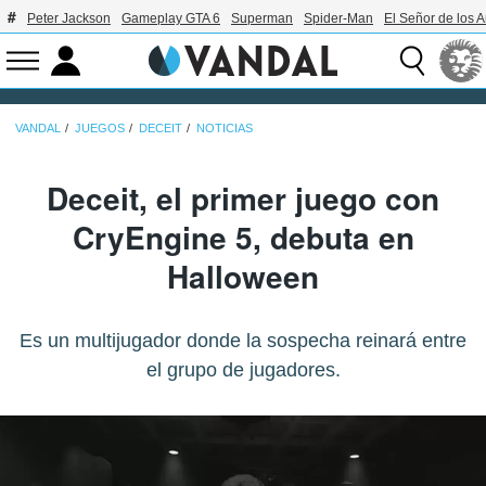
Peter Jackson
Gameplay GTA 6
Superman
Spider-Man
El Señor de los A
VANDAL
JUEGOS
DECEIT
NOTICIAS
Deceit, el primer juego con
CryEngine 5, debuta en
Halloween
Es un multijugador donde la sospecha reinará entre
el grupo de jugadores.