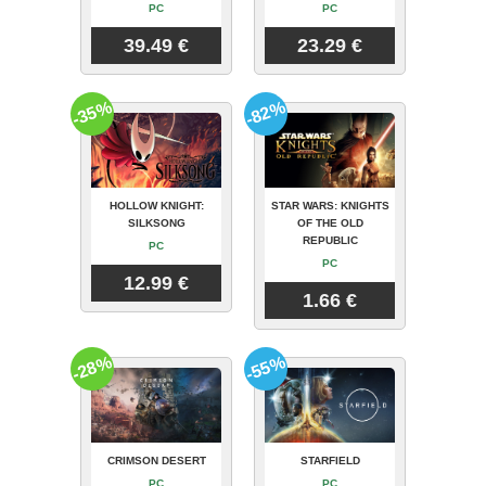
PC
PC
39.49 €
23.29 €
-35%
-82%
HOLLOW KNIGHT:
STAR WARS: KNIGHTS
SILKSONG
OF THE OLD
REPUBLIC
PC
PC
12.99 €
1.66 €
-28%
-55%
CRIMSON DESERT
STARFIELD
PC
PC