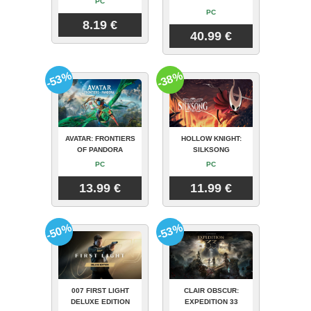
PC
PC
8.19 €
40.99 €
-53%
-38%
AVATAR: FRONTIERS
HOLLOW KNIGHT:
OF PANDORA
SILKSONG
PC
PC
13.99 €
11.99 €
-50%
-53%
007 FIRST LIGHT
CLAIR OBSCUR:
DELUXE EDITION
EXPEDITION 33