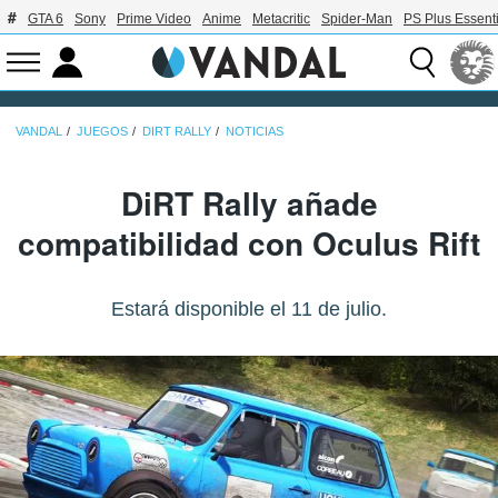
GTA 6
Sony
Prime Video
Anime
Metacritic
Spider-Man
PS Plus Essenti
VANDAL
JUEGOS
DIRT RALLY
NOTICIAS
DiRT Rally añade
compatibilidad con Oculus Rift
Estará disponible el 11 de julio.