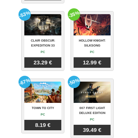
-53%
-35%
CLAIR OBSCUR:
HOLLOW KNIGHT:
EXPEDITION 33
SILKSONG
PC
PC
23.29 €
12.99 €
-67%
-50%
TOWN TO CITY
007 FIRST LIGHT
DELUXE EDITION
PC
PC
8.19 €
39.49 €