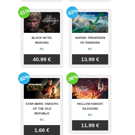
-31%
-53%
BLACK MYTH:
AVATAR: FRONTIERS
WUKONG
OF PANDORA
PC
PC
40.99 €
13.99 €
-82%
-38%
STAR WARS: KNIGHTS
HOLLOW KNIGHT:
OF THE OLD
SILKSONG
REPUBLIC
PC
PC
11.99 €
1.66 €