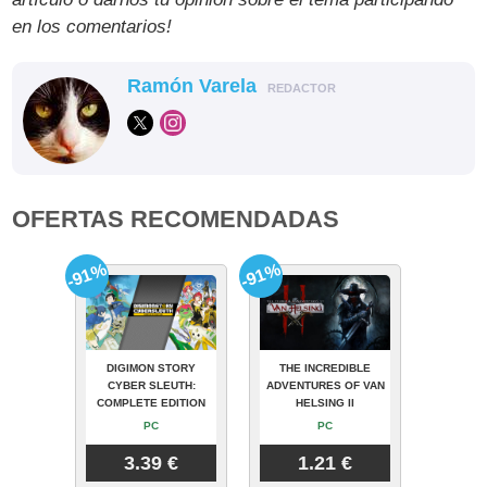
en los comentarios!
Ramón Varela
REDACTOR
OFERTAS RECOMENDADAS
-91%
-91%
DIGIMON STORY
THE INCREDIBLE
CYBER SLEUTH:
ADVENTURES OF VAN
COMPLETE EDITION
HELSING II
PC
PC
3.39 €
1.21 €