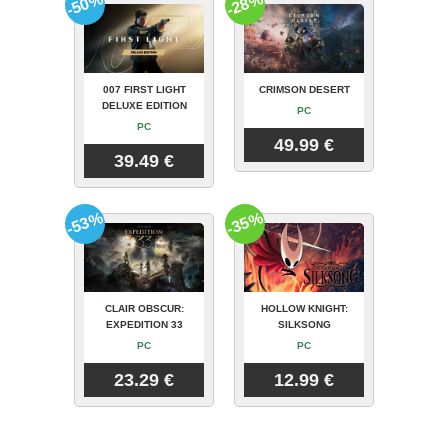
-50%
-28%
007 FIRST LIGHT
CRIMSON DESERT
DELUXE EDITION
PC
PC
49.99 €
39.49 €
-53%
-35%
CLAIR OBSCUR:
HOLLOW KNIGHT:
EXPEDITION 33
SILKSONG
PC
PC
23.29 €
12.99 €