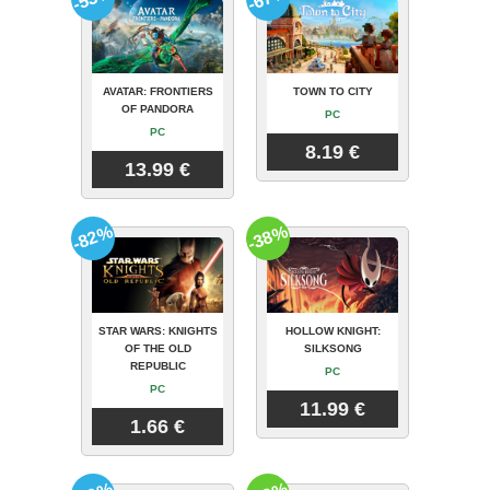
AVATAR: FRONTIERS
TOWN TO CITY
OF PANDORA
PC
PC
8.19 €
13.99 €
-82%
-38%
STAR WARS: KNIGHTS
HOLLOW KNIGHT:
OF THE OLD
SILKSONG
REPUBLIC
PC
PC
11.99 €
1.66 €