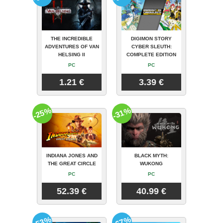
THE INCREDIBLE
DIGIMON STORY
ADVENTURES OF VAN
CYBER SLEUTH:
HELSING II
COMPLETE EDITION
PC
PC
1.21 €
3.39 €
-25%
-31%
INDIANA JONES AND
BLACK MYTH:
THE GREAT CIRCLE
WUKONG
PC
PC
52.39 €
40.99 €
-53%
-67%