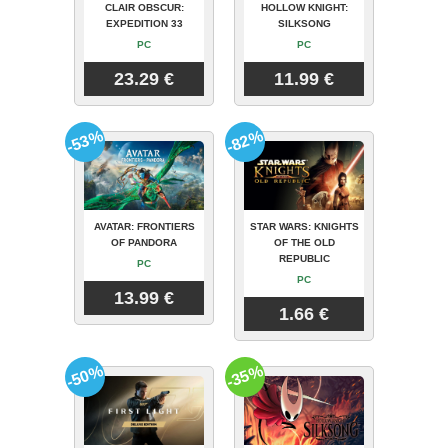
CLAIR OBSCUR:
HOLLOW KNIGHT:
EXPEDITION 33
SILKSONG
PC
PC
23.29 €
11.99 €
-53%
-82%
AVATAR: FRONTIERS
STAR WARS: KNIGHTS
OF PANDORA
OF THE OLD
REPUBLIC
PC
PC
13.99 €
1.66 €
-50%
-35%