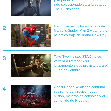
sido seleccionado para la beta de
The Duskbloods
Insomniac escucha a los fans de
Marvel's Spider-Man 2 y cambia el
polémico traje de Brand New Day
Take-Two insiste: GTA 6 no se
volverá a retrasar y su
lanzamiento sigue previsto para el
19 de noviembre
Ghost Recon Wildlands confirma
sus rumores y recibe nueva
misión, mejoras en consolas y el
contenido de Predator