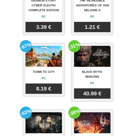
DIGIMON STORY
THE INCREDIBLE
CYBER SLEUTH:
ADVENTURES OF VAN
COMPLETE EDITION
HELSING II
PC
PC
3.39 €
1.21 €
-67%
-31%
TOWN TO CITY
BLACK MYTH:
WUKONG
PC
PC
8.19 €
40.99 €
-53%
-38%