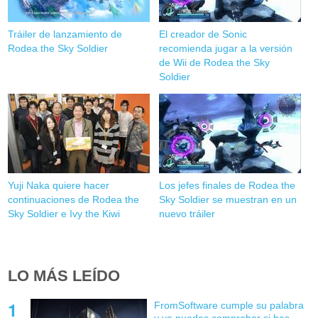
Tráiler de lanzamiento de
El creador de Sonic
Rodea the Sky Soldier
recomienda jugar a la versión
de Wii de Rodea the Sky
Soldier
Yuji Naka quiere hacer
Los jefes finales de Rodea the
continuaciones de Rodea the
Sky Soldier se muestran en un
Sky Soldier e Ivy the Kiwi
nuevo tráiler
LO MÁS LEÍDO
FromSoftware cumple su palabra
y ya puedes comprobar si has