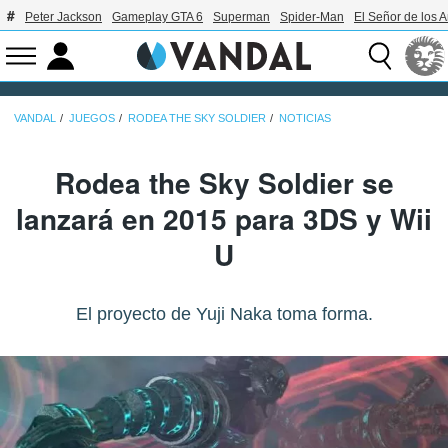
Peter Jackson
Gameplay GTA 6
Superman
Spider-Man
El Señor de los A
VANDAL
JUEGOS
RODEA THE SKY SOLDIER
NOTICIAS
Rodea the Sky Soldier se
lanzará en 2015 para 3DS y Wii
U
El proyecto de Yuji Naka toma forma.