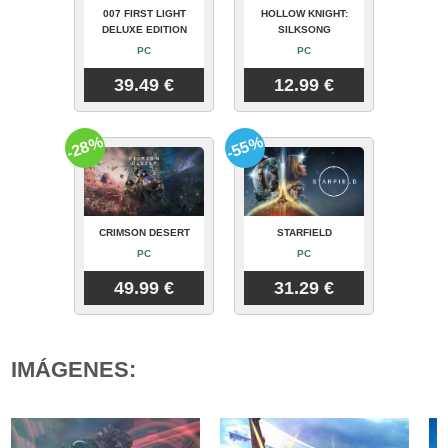
007 FIRST LIGHT
HOLLOW KNIGHT:
DELUXE EDITION
SILKSONG
PC
PC
39.49 €
12.99 €
-28%
-55%
CRIMSON DESERT
STARFIELD
PC
PC
49.99 €
31.29 €
IMÁGENES: