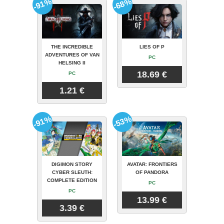
-91%
-68%
THE INCREDIBLE
LIES OF P
ADVENTURES OF VAN
PC
HELSING II
18.69 €
PC
1.21 €
-91%
-53%
DIGIMON STORY
AVATAR: FRONTIERS
CYBER SLEUTH:
OF PANDORA
COMPLETE EDITION
PC
PC
13.99 €
3.39 €