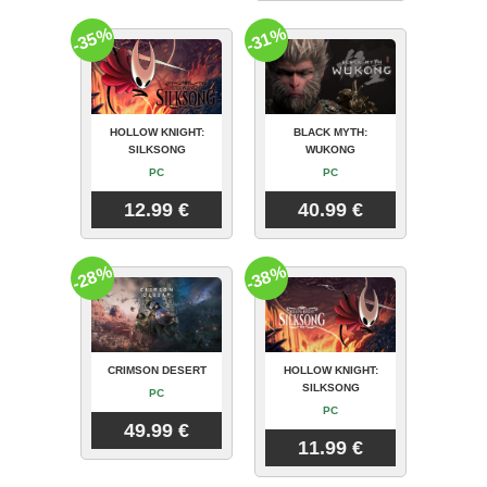
-35%
-31%
HOLLOW KNIGHT:
BLACK MYTH:
SILKSONG
WUKONG
PC
PC
12.99 €
40.99 €
-28%
-38%
CRIMSON DESERT
HOLLOW KNIGHT:
SILKSONG
PC
PC
49.99 €
11.99 €