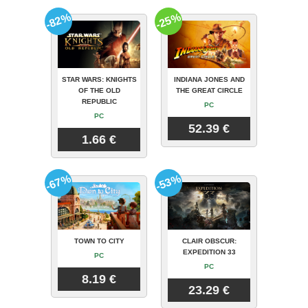
-82%
-25%
STAR WARS: KNIGHTS
INDIANA JONES AND
OF THE OLD
THE GREAT CIRCLE
REPUBLIC
PC
PC
52.39 €
1.66 €
-67%
-53%
TOWN TO CITY
CLAIR OBSCUR:
EXPEDITION 33
PC
PC
8.19 €
23.29 €