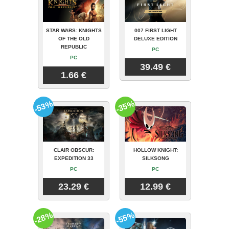
STAR WARS: KNIGHTS
007 FIRST LIGHT
OF THE OLD
DELUXE EDITION
REPUBLIC
PC
PC
39.49 €
1.66 €
-53%
-35%
CLAIR OBSCUR:
HOLLOW KNIGHT:
EXPEDITION 33
SILKSONG
PC
PC
23.29 €
12.99 €
-28%
-55%