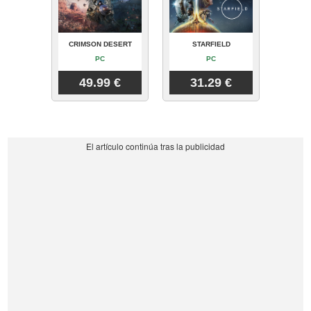
CRIMSON DESERT
STARFIELD
PC
PC
49.99 €
31.29 €