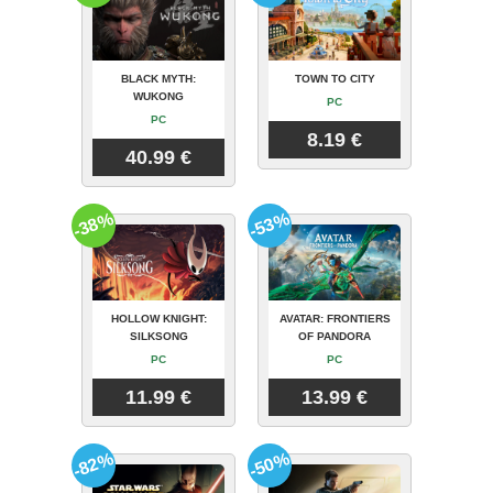
BLACK MYTH:
TOWN TO CITY
WUKONG
PC
PC
8.19 €
40.99 €
-38%
-53%
HOLLOW KNIGHT:
AVATAR: FRONTIERS
SILKSONG
OF PANDORA
PC
PC
11.99 €
13.99 €
-82%
-50%