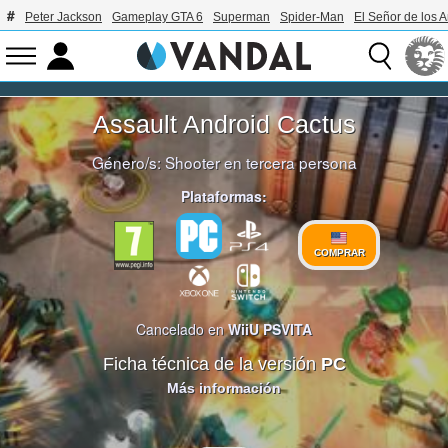
Peter Jackson
Gameplay GTA 6
Superman
Spider-Man
El Señor de los A
Assault Android Cactus
Género/s:
Shooter en tercera persona
Plataformas:
COMPRAR
Cancelado en
WiiU
PSVITA
Ficha técnica de la versión
PC
Más información