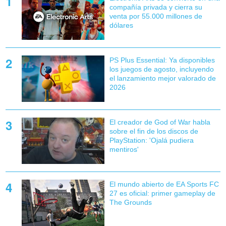
compañía privada y cierra su
venta por 55.000 millones de
dólares
PS Plus Essential: Ya disponibles
los juegos de agosto, incluyendo
el lanzamiento mejor valorado de
2026
El creador de God of War habla
sobre el fin de los discos de
PlayStation: 'Ojalá pudiera
mentiros'
El mundo abierto de EA Sports FC
27 es oficial: primer gameplay de
The Grounds