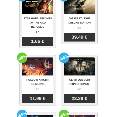
STAR WARS: KNIGHTS
007 FIRST LIGHT
OF THE OLD
DELUXE EDITION
REPUBLIC
PC
PC
39.49 €
1.66 €
-38%
-53%
HOLLOW KNIGHT:
CLAIR OBSCUR:
SILKSONG
EXPEDITION 33
PC
PC
11.99 €
23.29 €
-55%
-35%