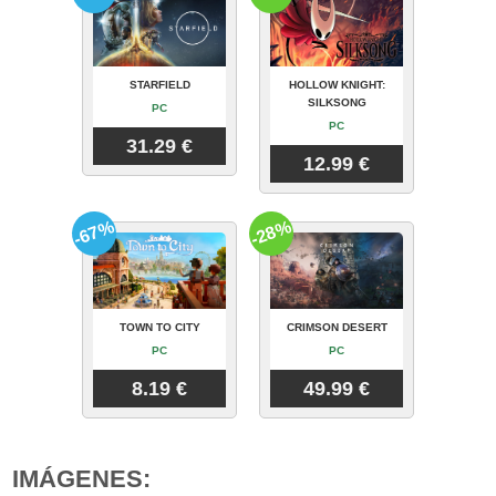
STARFIELD
HOLLOW KNIGHT:
SILKSONG
PC
PC
31.29 €
12.99 €
-67%
-28%
TOWN TO CITY
CRIMSON DESERT
PC
PC
8.19 €
49.99 €
IMÁGENES: