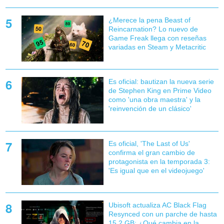
¿Merece la pena Beast of
Reincarnation? Lo nuevo de
Game Freak llega con reseñas
variadas en Steam y Metacritic
Es oficial: bautizan la nueva serie
de Stephen King en Prime Video
como 'una obra maestra' y la
'reinvención de un clásico'
Es oficial, 'The Last of Us'
confirma el gran cambio de
protagonista en la temporada 3:
'Es igual que en el videojuego'
Ubisoft actualiza AC Black Flag
Resynced con un parche de hasta
15,2 GB: ¿Qué cambia en la