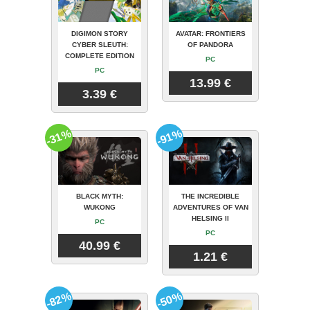
DIGIMON STORY
AVATAR: FRONTIERS
CYBER SLEUTH:
OF PANDORA
COMPLETE EDITION
PC
PC
13.99 €
3.39 €
-31%
-91%
BLACK MYTH:
THE INCREDIBLE
WUKONG
ADVENTURES OF VAN
HELSING II
PC
PC
40.99 €
1.21 €
-82%
-50%