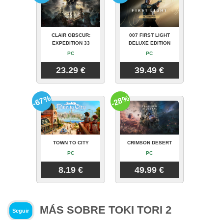
CLAIR OBSCUR:
007 FIRST LIGHT
EXPEDITION 33
DELUXE EDITION
PC
PC
23.29 €
39.49 €
-67%
-28%
TOWN TO CITY
CRIMSON DESERT
PC
PC
8.19 €
49.99 €
MÁS SOBRE TOKI TORI 2
Seguir