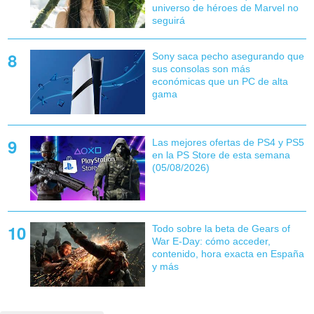
universo de héroes de Marvel no
seguirá
Sony saca pecho asegurando que
sus consolas son más
económicas que un PC de alta
gama
Las mejores ofertas de PS4 y PS5
en la PS Store de esta semana
(05/08/2026)
Todo sobre la beta de Gears of
War E-Day: cómo acceder,
contenido, hora exacta en España
y más