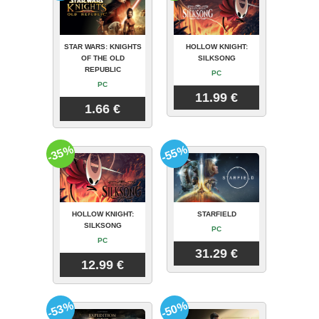
STAR WARS: KNIGHTS
HOLLOW KNIGHT:
OF THE OLD
SILKSONG
REPUBLIC
PC
PC
11.99 €
1.66 €
-35%
-55%
HOLLOW KNIGHT:
STARFIELD
SILKSONG
PC
PC
31.29 €
12.99 €
-53%
-50%