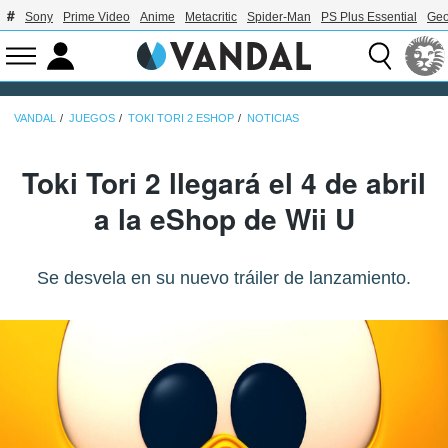
Sony
Prime Video
Anime
Metacritic
Spider-Man
PS Plus Essential
Geo
VANDAL
JUEGOS
TOKI TORI 2 ESHOP
NOTICIAS
Toki Tori 2 llegará el 4 de abril
a la eShop de Wii U
Se desvela en su nuevo tráiler de lanzamiento.