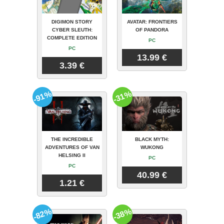
DIGIMON STORY
AVATAR: FRONTIERS
CYBER SLEUTH:
OF PANDORA
COMPLETE EDITION
PC
PC
13.99 €
3.39 €
-91%
-31%
THE INCREDIBLE
BLACK MYTH:
ADVENTURES OF VAN
WUKONG
HELSING II
PC
PC
40.99 €
1.21 €
-82%
-38%