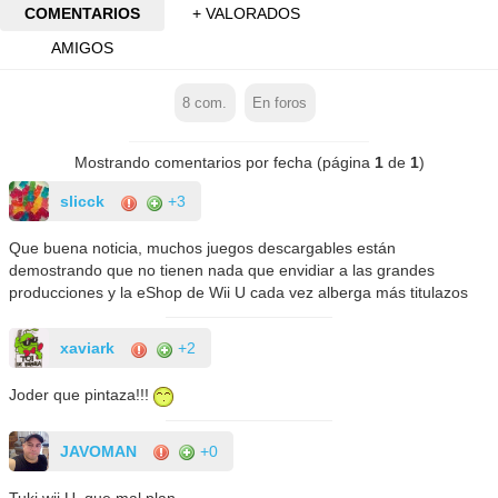
COMENTARIOS
+ VALORADOS
AMIGOS
8
com.
En foros
Mostrando comentarios por fecha (página
1
de
1
)
slicck
+3
Que buena noticia, muchos juegos descargables están
demostrando que no tienen nada que envidiar a las grandes
producciones y la eShop de Wii U cada vez alberga más titulazos
xaviark
+2
Joder que pintaza!!!
JAVOMAN
+0
Tuki wii U, que mal plan.