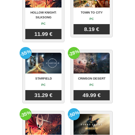
HOLLOW KNIGHT:
TOWN TO CITY
SILKSONG
PC
PC
8.19 €
11.99 €
-55%
-28%
STARFIELD
CRIMSON DESERT
PC
PC
31.29 €
49.99 €
-35%
-50%