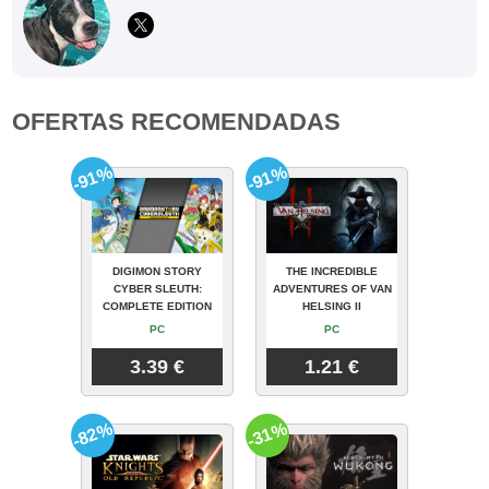
OFERTAS RECOMENDADAS
-91%
-91%
DIGIMON STORY
THE INCREDIBLE
CYBER SLEUTH:
ADVENTURES OF VAN
COMPLETE EDITION
HELSING II
PC
PC
3.39 €
1.21 €
-82%
-31%