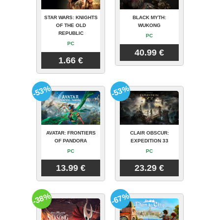
STAR WARS: KNIGHTS
BLACK MYTH:
OF THE OLD
WUKONG
REPUBLIC
PC
PC
40.99 €
1.66 €
-53%
-53%
AVATAR: FRONTIERS
CLAIR OBSCUR:
OF PANDORA
EXPEDITION 33
PC
PC
13.99 €
23.29 €
-38%
-67%