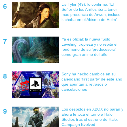
Liv Tyler (49), lo confirma: 'El
Señor de los Anillos iba a tener
más presencia de Arwen, incluso
luchaba en el Abismo de Helm'
Ya es oficial: la nueva 'Solo
Leveling' tropieza y no repite el
fenómeno de su 'predecesora'
como gran anime del año
Sony ha hecho cambios en su
calendario 'first party' de este año
que apuntan a retrasos o
cancelaciones
Los despidos en XBOX no paran y
ahora le toca el turno a Halo
Studios tras el estreno de Halo:
Campaign Evolved