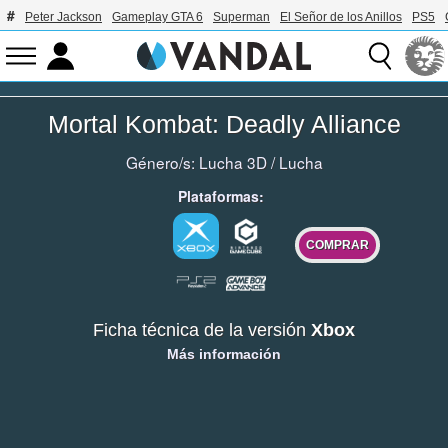
Peter Jackson
Gameplay GTA 6
Superman
El Señor de los Anillos
PS5
Mortal Kombat: Deadly Alliance
Género/s:
Lucha 3D
/
Lucha
Plataformas:
COMPRAR
Ficha técnica de la versión
Xbox
Más información