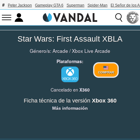
Peter Jackson
Gameplay GTA 6
Superman
Spider-Man
El Señor de los A
Star Wars: First Assault XBLA
Género/s:
Arcade
/
Xbox Live Arcade
Plataformas:
COMPRAR
Cancelado en
X360
Ficha técnica de la versión
Xbox 360
Más información