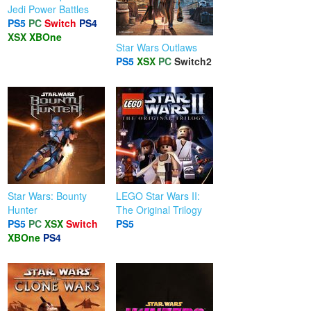
Jedi Power Battles
PS5
PC
Switch
PS4
XSX
XBOne
Star Wars Outlaws
PS5
XSX
PC
Switch2
Star Wars: Bounty
LEGO Star Wars II:
Hunter
The Original Trilogy
PS5
PC
XSX
Switch
PS5
XBOne
PS4