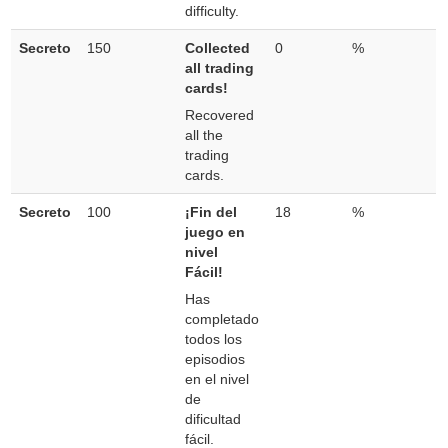
difficulty.
Secreto
150
Collected
0
%
all trading
cards!
Recovered
all the
trading
cards.
Secreto
100
¡Fin del
18
%
juego en
nivel
Fácil!
Has
completado
todos los
episodios
en el nivel
de
dificultad
fácil.