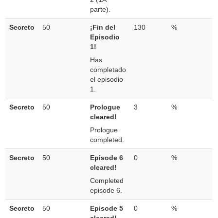
parte).
Secreto
50
¡Fin del
130
%
Episodio
1!
Has
completado
el episodio
1.
Secreto
50
Prologue
3
%
cleared!
Prologue
completed.
Secreto
50
Episode 6
0
%
cleared!
Completed
episode 6.
Secreto
50
Episode 5
0
%