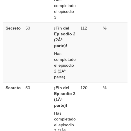
completado
el episodio
3.
Secreto
50
¡Fin del
112
%
Episodio 2
(2Âª
parte)!
Has
completado
el episodio
2 (2Âª
parte).
Secreto
50
¡Fin del
120
%
Episodio 2
(1Âª
parte)!
Has
completado
el episodio
2 (1Âª