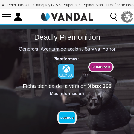
Peter Jackson
Gameplay GTA 6
Superman
Spider-Man
El Señor de los A
Deadly Premonition
Género/s:
Aventura de acción
/
Survival Horror
Plataformas:
COMPRAR
Ficha técnica de la versión
Xbox 360
Más información
LOGROS