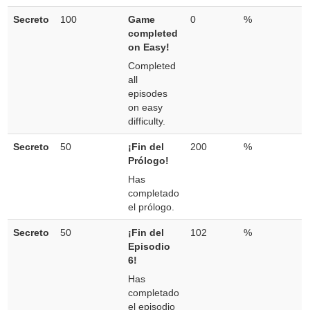
Secreto
100
Game
0
%
completed
on Easy!
Completed
all
episodes
on easy
difficulty.
Secreto
50
¡Fin del
200
%
Prólogo!
Has
completado
el prólogo.
Secreto
50
¡Fin del
102
%
Episodio
6!
Has
completado
el episodio