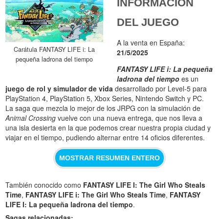
INFORMACIÓN
DEL JUEGO
A la venta en España:
Carátula FANTASY LIFE i: La
21/5/2025
pequeña ladrona del tiempo
FANTASY LIFE i: La pequeña
ladrona del tiempo
es un
juego de rol y simulador de vida
desarrollado por Level-5 para
PlayStation 4, PlayStation 5, Xbox Series, Nintendo Switch y PC.
La saga que mezcla lo mejor de los JRPG con la simulación de
Animal Crossing
vuelve con una nueva entrega, que nos lleva a
una isla desierta en la que podemos crear nuestra propia ciudad y
viajar en el tiempo, pudiendo alternar entre 14 oficios diferentes.
MOSTRAR RESUMEN ENTERO
También conocido como
FANTASY LIFE I: The Girl Who Steals
Time
,
FANTASY LIFE i: The Girl Who Steals Time
,
FANTASY
LIFE I: La pequeña ladrona del tiempo
.
Sagas relacionadas: