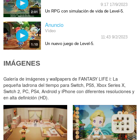
9:17 17/9/2023
Un RPG con simulación de vida de Level-5.
2:01
Anuncio
Vídeo
11:43 9/2/2023
Un nuevo juego de Level-5.
1:10
IMÁGENES
Galería de imágenes y wallpapers de FANTASY LIFE i: La
pequeña ladrona del tiempo para Switch, PS5, Xbox Series X,
Switch 2, PC, PS4, Android y iPhone con diferentes resoluciones y
en alta definición (HD).