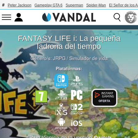
Peter Jackson
Gameplay GTA 6
Superman
Spider-Man
El Señor de los A
FANTASY LIFE i: La pequeña
ladrona del tiempo
Género/s:
JRPG
/
Simulador de vida
Plataformas:
OFERTA