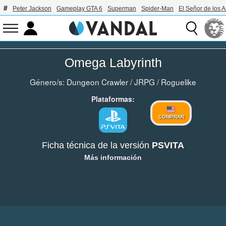
Peter Jackson
Gameplay GTA 6
Superman
Spider-Man
El Señor de los A
Omega Labyrinth
Género/s:
Dungeon Crawler
/
JRPG
/
Roguelike
Plataformas:
COMPRAR
Ficha técnica de la versión
PSVITA
Más información