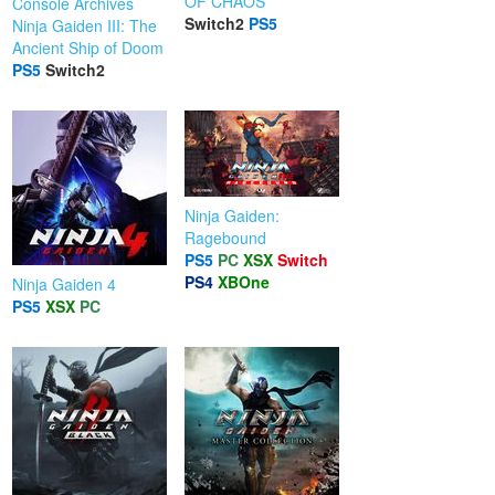
OF CHAOS
Console Archives
Switch2
PS5
Ninja Gaiden III: The
Ancient Ship of Doom
PS5
Switch2
Ninja Gaiden:
Ragebound
PS5
PC
XSX
Switch
PS4
XBOne
Ninja Gaiden 4
PS5
XSX
PC