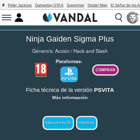
Peter Jackson
Gameplay GTA 6
Superman
Spider-Man
El Señor de los A
Ninja Gaiden Sigma Plus
Género/s:
Acción
/
Hack and Slash
Plataformas:
COMPRAR
Ficha técnica de la versión
PSVITA
Más información
TRUCOS PSVITA
TROFEOS