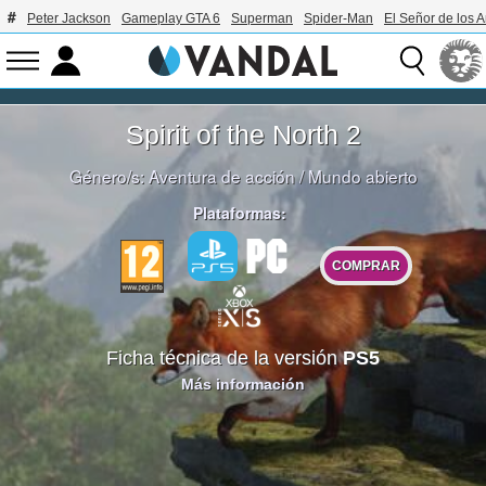
Peter Jackson
Gameplay GTA 6
Superman
Spider-Man
El Señor de los A
Spirit of the North 2
Género/s:
Aventura de acción
/
Mundo abierto
Plataformas:
COMPRAR
Ficha técnica de la versión
PS5
Más información