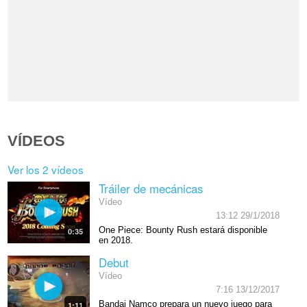
VÍDEOS
Ver los 2 vídeos
Tráiler de mecánicas
Vídeo
13:12 29/1/2018
One Piece: Bounty Rush estará disponible
0:35
en 2018.
Debut
Vídeo
7:16 13/12/2017
Bandai Namco prepara un nuevo juego para
1:11