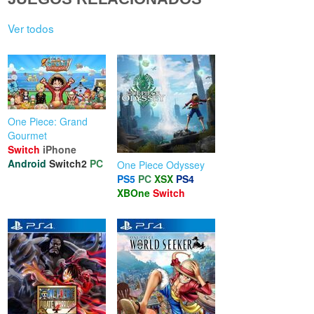
Ver todos
One Piece: Grand
Gourmet
Switch
iPhone
Android
Switch2
PC
One Piece Odyssey
PS5
PC
XSX
PS4
XBOne
Switch