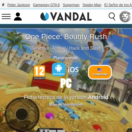
Peter Jackson
Gameplay GTA 6
Superman
Spider-Man
El Señor de los A
One Piece: Bounty Rush
Género/s:
Acción
/
Hack and Slash
Plataformas:
COMPRAR
Ficha técnica de la versión
Android
Más información