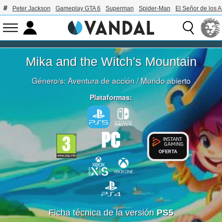
Peter Jackson
Gameplay GTA 6
Superman
Spider-Man
El Señor de los A
Mika and the Witch's Mountain
Género/s:
Aventura de acción
/
Mundo abierto
Plataformas:
OFERTA
Ficha técnica de la versión
PS5