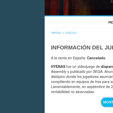
FI
VANDAL
JUEGOS
INFORMACIÓN DEL J
A la venta en España:
Cancelado
HYENAS
fue un videojuego de
dispar
Assembly
y publicado por
SEGA
. Anun
distópico donde los jugadores asumían
compitiendo en equipos de tres para s
Lamentablemente, en septiembre de 20
rentabilidad no alcanzadas.
MOST