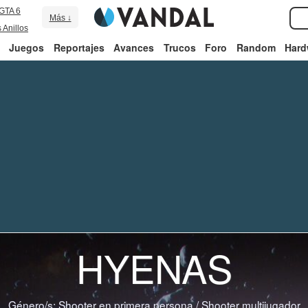
GTA 6
Más ↓
 Anillos
Juegos
Reportajes
Avances
Trucos
Foro
Random
Hard
HYENAS
Género/s:
Shooter en primera persona
/
Shooter multijugador