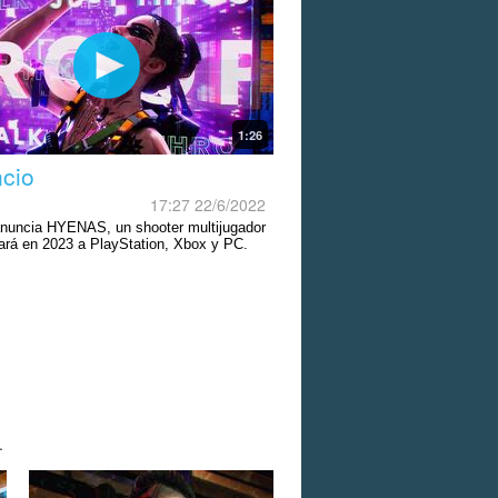
1:26
cio
17:27 22/6/2022
uncia HYENAS, un shooter multijugador
gará en 2023 a PlayStation, Xbox y PC.
.