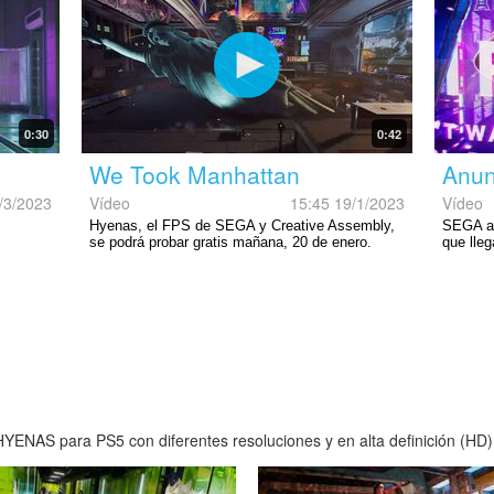
0:30
0:42
We Took Manhattan
Anun
/3/2023
Vídeo
15:45 19/1/2023
Vídeo
Hyenas, el FPS de SEGA y Creative Assembly,
SEGA an
se podrá probar gratis mañana, 20 de enero.
que lle
YENAS para PS5 con diferentes resoluciones y en alta definición (HD)