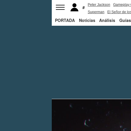
Peter Jackson
Gameplay 
Superman
El Señor de los
PORTADA
Noticias
Análisis
Guías