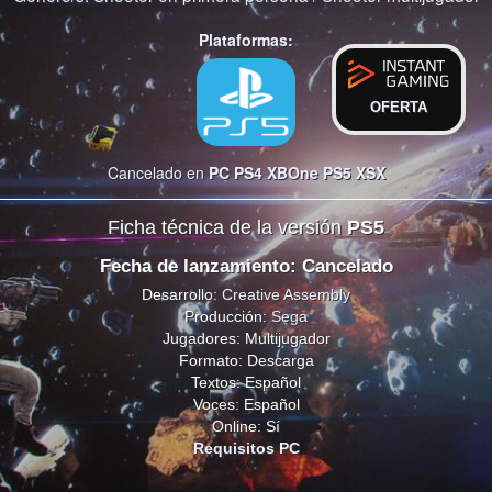
Plataformas:
OFERTA
Cancelado en
PC
PS4
XBOne
PS5
XSX
Ficha técnica de la versión
PS5
Fecha de lanzamiento: Cancelado
Desarrollo:
Creative Assembly
Producción:
Sega
Jugadores: Multijugador
Formato: Descarga
Textos: Español
Voces: Español
Online: Sí
Requisitos PC