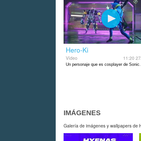
Hero-Ki
Vídeo
11:20 27
Un personaje que es cosplayer de Sonic.
IMÁGENES
Galería de imágenes y wallpapers de H