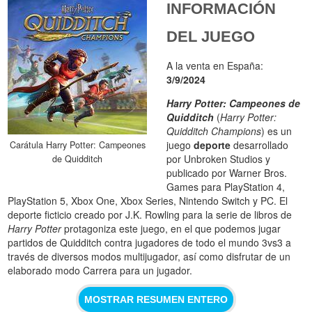
INFORMACIÓN
DEL JUEGO
A la venta en España:
3/9/2024
Harry Potter: Campeones de
Quidditch
(
Harry Potter:
Quidditch Champions
) es un
juego
deporte
desarrollado
Carátula Harry Potter: Campeones
por Unbroken Studios y
de Quidditch
publicado por Warner Bros.
Games para PlayStation 4,
PlayStation 5, Xbox One, Xbox Series, Nintendo Switch y PC. El
deporte ficticio creado por J.K. Rowling para la serie de libros de
Harry Potter
protagoniza este juego, en el que podemos jugar
partidos de Quidditch contra jugadores de todo el mundo 3vs3 a
través de diversos modos multijugador, así como disfrutar de un
elaborado modo Carrera para un jugador.
MOSTRAR RESUMEN ENTERO