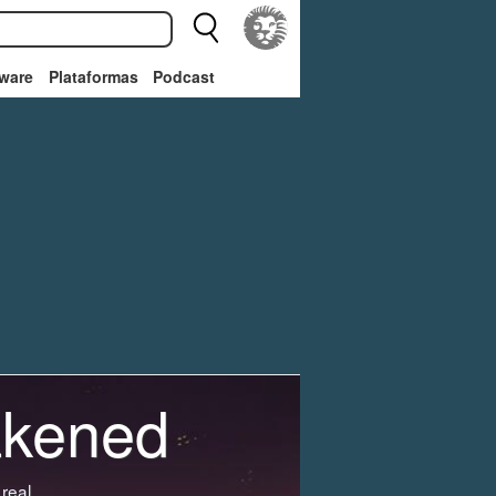
ware
Plataformas
Podcast
akened
real