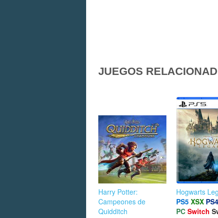
JUEGOS RELACIONA
Harry Potter:
Hogwarts Le
Campeones de
PS5
XSX
PS
Quidditch
PC
Switch
S