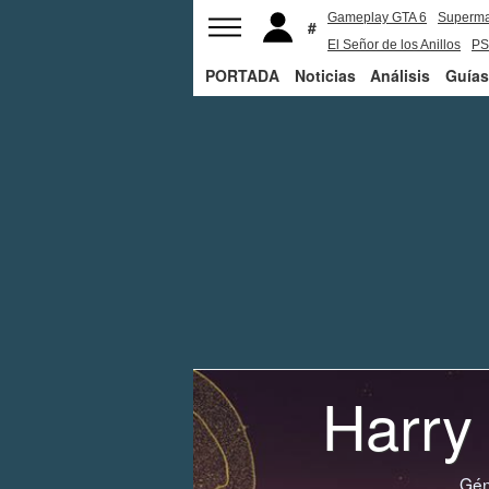
Gameplay GTA 6
Superm
El Señor de los Anillos
PS
PORTADA
Noticias
Análisis
Guías
Harry
Gén