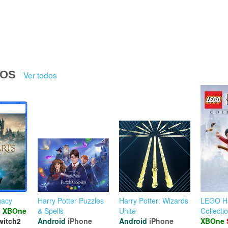
DOS
Ver todos
gacy
Harry Potter Puzzles
Harry Potter: Wizards
LEGO Ha
4
XBOne
& Spells
Unite
Collecti
witch2
Android
iPhone
Android
iPhone
XBOne