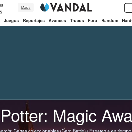
an
Más ↓
5
Juegos
Reportajes
Avances
Trucos
Foro
Random
Hard
 Potter: Magic Aw
ero/s:
Cartas coleccionables (Card Battle)
/
Estrategia en tiempo 