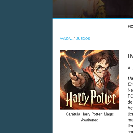
FI
VANDAL
JUEGOS
I
A 
Ha
Em
Ne
PC
de
fr
ti
Carátula Harry Potter: Magic
ma
Awakened
ti
co