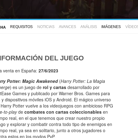
REQUISITOS
NOTICIAS
AVANCES
ANÁLISIS
IMÁGENES
VÍDEO
CHA
NFORMACIÓN DEL JUEGO
la venta en España:
27/6/2023
rry Potter: Magic Awakened
(
Harry Potter: La Magia
erge
) es un juego de
rol y cartas
desarrollado por
tEase Games y publicado por Warner Bros. Games para
 y dispositivos móviles iOS y Android. El mágico universo
 Harry Potter vuelve a los videojuegos con ambicioso RPG
ee-to-play
de
combates con cartas coleccionables
en
empo real, en el que tenemos que crear nuestro propio
go y explorar y combatir contra todo tipo de enemigos en
empo real, ya sea en solitario, junto a otros jugadores o
ntra estos en los modos PvP.