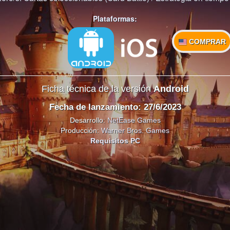
Plataformas:
COMPRAR
Ficha técnica de la versión
Android
Fecha de lanzamiento: 27/6/2023
Desarrollo:
NetEase Games
Producción:
Warner Bros. Games
Requisitos PC