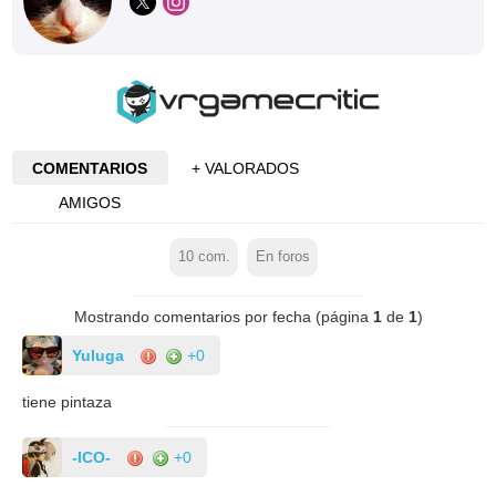
COMENTARIOS
+ VALORADOS
AMIGOS
10
com.
En foros
Mostrando comentarios por fecha (página
1
de
1
)
Yuluga
+0
tiene pintaza
-ICO-
+0