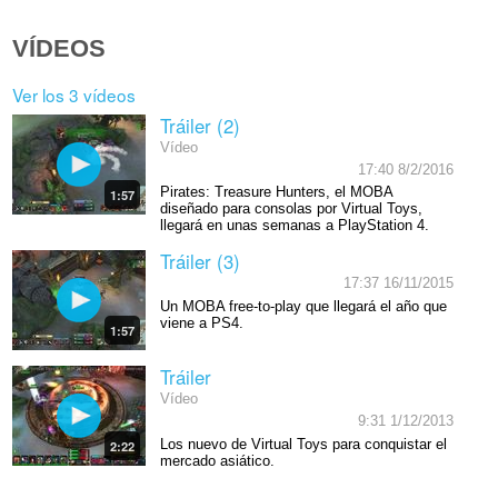
VÍDEOS
Ver los 3 vídeos
Tráiler (2)
Vídeo
17:40 8/2/2016
Pirates: Treasure Hunters, el MOBA
1:57
diseñado para consolas por Virtual Toys,
llegará en unas semanas a PlayStation 4.
Tráiler (3)
17:37 16/11/2015
Un MOBA free-to-play que llegará el año que
viene a PS4.
1:57
Tráiler
Vídeo
9:31 1/12/2013
Los nuevo de Virtual Toys para conquistar el
2:22
mercado asiático.