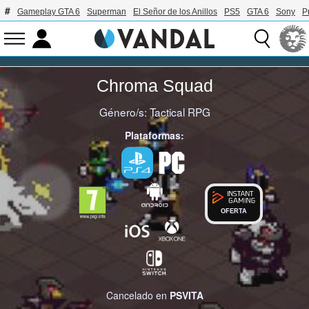
Gameplay GTA 6
Superman
El Señor de los Anillos
PS5
GTA 6
Sony
P
Chroma Squad
Género/s:
Tactical RPG
Plataformas:
OFERTA
Cancelado en
PSVITA