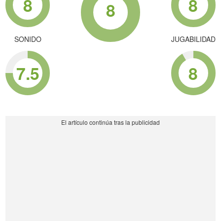
8
8
8
SONIDO
JUGABILIDAD
7.5
8