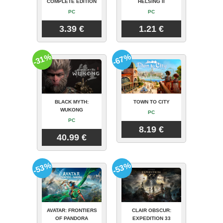
COMPLETE EDITION
HELSING II
PC
PC
3.39 €
1.21 €
-31%
-67%
BLACK MYTH:
TOWN TO CITY
WUKONG
PC
PC
8.19 €
40.99 €
-53%
-53%
AVATAR: FRONTIERS
CLAIR OBSCUR:
OF PANDORA
EXPEDITION 33