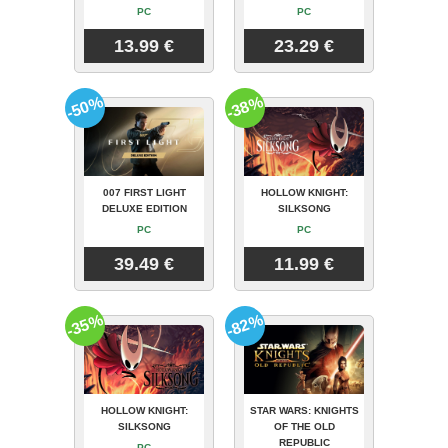
PC
PC
13.99 €
23.29 €
-50%
-38%
007 FIRST LIGHT
HOLLOW KNIGHT:
DELUXE EDITION
SILKSONG
PC
PC
39.49 €
11.99 €
-35%
-82%
HOLLOW KNIGHT:
STAR WARS: KNIGHTS
SILKSONG
OF THE OLD
REPUBLIC
PC