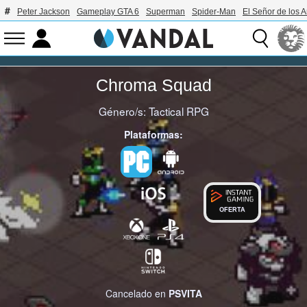
Peter Jackson
Gameplay GTA 6
Superman
Spider-Man
El Señor de los A
Chroma Squad
Género/s:
Tactical RPG
Plataformas:
OFERTA
Cancelado en
PSVITA