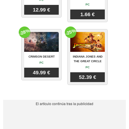
PC
12.99 €
1.66 €
-28%
-25%
CRIMSON DESERT
INDIANA JONES AND
THE GREAT CIRCLE
PC
PC
49.99 €
52.39 €