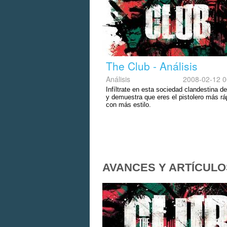
The Club - Análisis
Análisis
2008-02-12 0
Infíltrate en esta sociedad clandestina de
y demuestra que eres el pistolero más rá
con más estilo.
AVANCES Y ARTÍCULO