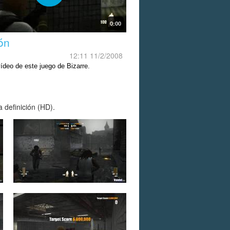
0:00
ión
12:11 11/2/2008
ídeo de este juego de Bizarre.
 definición (HD).