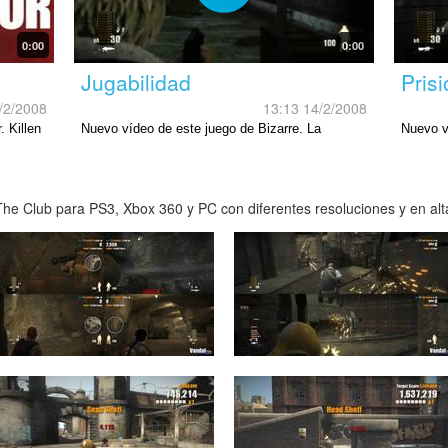
0:00
0:00
Jugabilidad
Pris
/2/2008
13:13 14/2/2008
. Killen
Nuevo vídeo de este juego de Bizarre. La
Nuevo v
jugabilidad de The Club.
he Club para PS3, Xbox 360 y PC con diferentes resoluciones y en alta