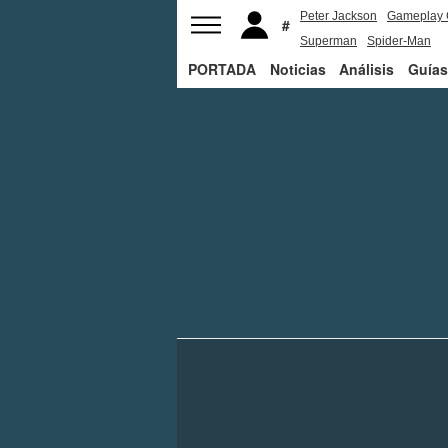
Peter Jackson
Gameplay 
Superman
Spider-Man
PORTADA
Noticias
Análisis
Guías