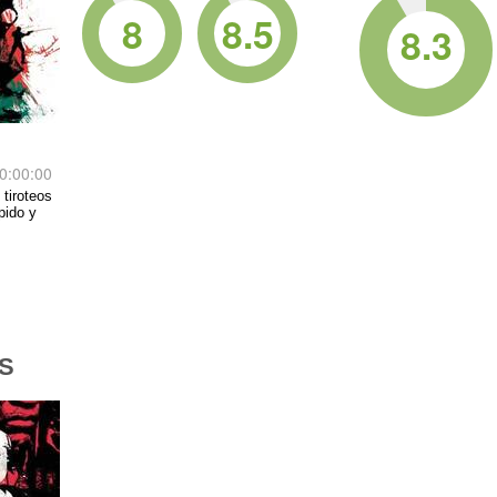
8
8.5
8.3
0:00:00
 tiroteos
pido y
S