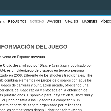
REQUISITOS
NOTICIAS
AVANCES
ANÁLISIS
IMÁGENES
VÍDEO
CHA
NFORMACIÓN DEL JUEGO
la venta en España:
8/2/2008
e Club
, desarrollado por
Bizarre Creations
y publicado por
EGA
, es un videojuego de disparos en tercera persona
nzado en 2008. Diferente de los shooters tradicionales,
The
ub
combina elementos de juegos de disparos con aquellos
 juegos de carreras y puntuación arcade, ofreciendo una
periencia de juego rápida y enfocada en la obtención de
tas puntuaciones. Disponible para PlayStation 3, Xbox 360 y
, el juego desafía a los jugadores a competir en un
niestro deporte de sangre organizado por millonarios,
nde los combatientes deben luchar por sobrevivir en