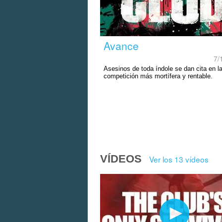
Avance
7/
Asesinos de toda índole se dan cita en l
competición más mortífera y rentable.
VÍDEOS
Ver los 13 vídeos