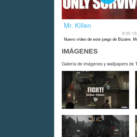
Mr. Killen
9:00 15
Nuevo vídeo de este juego de Bizarre. Mr
se muestra en el juego.
IMÁGENES
Galería de imágenes y wallpapers de T