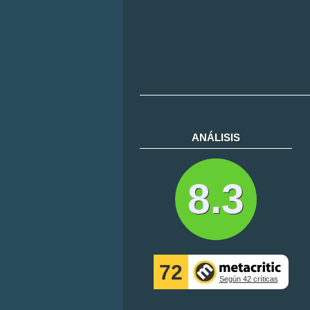
ANÁLISIS
8.3
72
Según 42 críticas