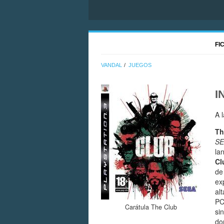
FI
VANDAL
JUEGOS
I
A 
Th
S
la
Cl
de
ex
al
PC
Carátula The Club
si
do