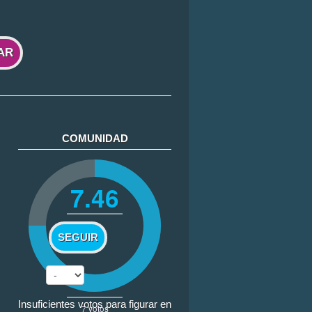
AR
COMUNIDAD
7.46
SEGUIR
Insuficientes votos para figurar en
7
votos