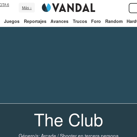
GTA 6
Más ↓
Juegos
Reportajes
Avances
Trucos
Foro
Random
Hard
The Club
Género/s:
Arcade
/
Shooter en tercera persona