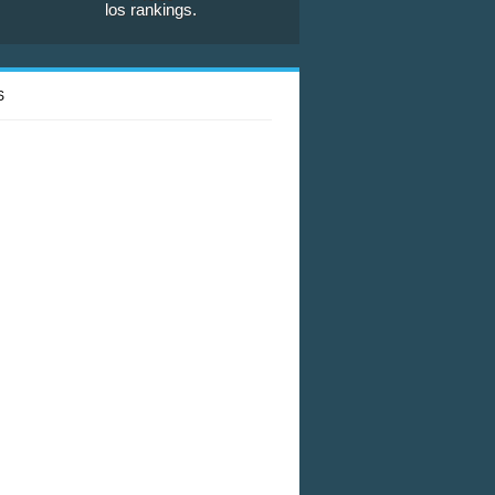
los rankings.
S