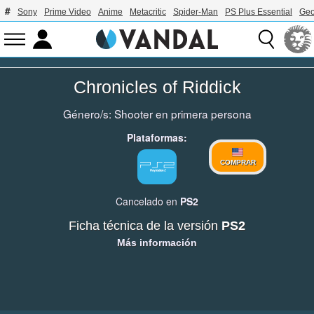
Sony
Prime Video
Anime
Metacritic
Spider-Man
PS Plus Essential
Geo
Chronicles of Riddick
Género/s:
Shooter en primera persona
Plataformas:
COMPRAR
Cancelado en
PS2
Ficha técnica de la versión
PS2
Más información