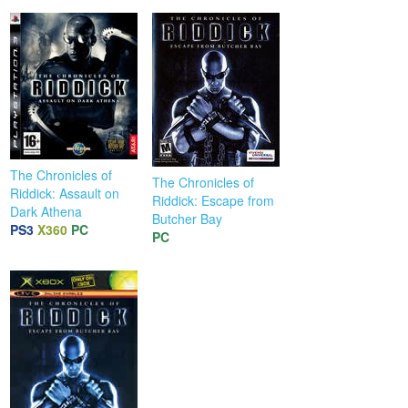
The Chronicles of
The Chronicles of
Riddick: Assault on
Riddick: Escape from
Dark Athena
Butcher Bay
PS3
X360
PC
PC