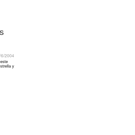
S
/6/2004
 este
trella y