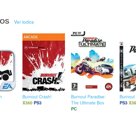
DOS
Ver todos
h
Burnout Crash!
Burnout Paradise:
Burnout
X360
PS3
The Ultimate Box
PS3
X3
PC