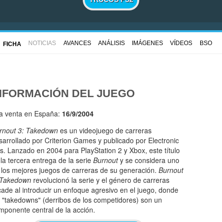
NOTICIAS
AVANCES
ANÁLISIS
IMÁGENES
VÍDEOS
BSO
FICHA
NFORMACIÓN DEL JUEGO
la venta en España:
16/9/2004
rnout 3: Takedown
es un videojuego de carreras
sarrollado por Criterion Games y publicado por Electronic
ts. Lanzado en 2004 para PlayStation 2 y Xbox, este título
 la tercera entrega de la serie
Burnout
y se considera uno
 los mejores juegos de carreras de su generación.
Burnout
 Takedown
revolucionó la serie y el género de carreras
cade al introducir un enfoque agresivo en el juego, donde
s "takedowns" (derribos de los competidores) son un
mponente central de la acción.