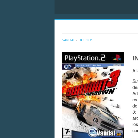
VANDAL
JUEGOS
I
A 
Bu
de
Ar
es
de
3:
ar
lo
co