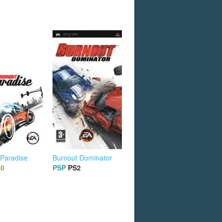
 Paradise
Burnout Dominator
60
PSP
PS2