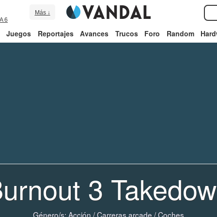
Más ↓
A 6
Juegos
Reportajes
Avances
Trucos
Foro
Random
Hard
urnout 3 Takedo
Género/s:
Acción
/
Carreras arcade
/
Coches