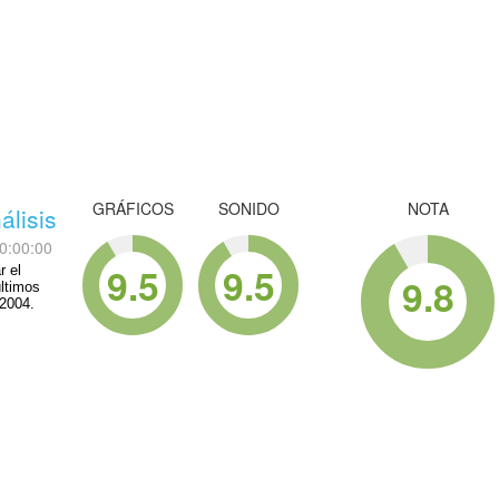
GRÁFICOS
SONIDO
NOTA
álisis
0:00:00
9.5
9.5
r el
9.8
últimos
 2004.