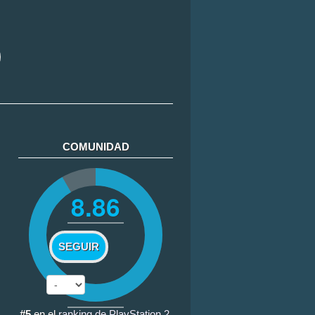
COMUNIDAD
8.86
SEGUIR
#5
en el
ranking de PlayStation 2
.