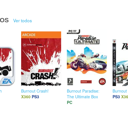
DOS
Ver todos
h
Burnout Crash!
Burnout Paradise:
Burnout
X360
PS3
The Ultimate Box
PS3
X3
PC