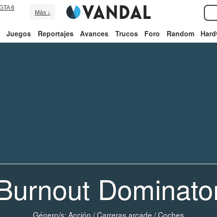
GTA 6
Más ↓
Juegos
Reportajes
Avances
Trucos
Foro
Random
Hard
Burnout Dominato
Género/s:
Acción
/
Carreras arcade
/
Coches