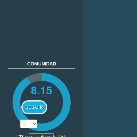
COMUNIDAD
8.15
SEGUIR
#23
en el
ranking de PSP
.