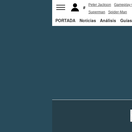
Peter Jackson
Gameplay 
Superman
Spider-Man
PORTADA
Noticias
Análisis
Guías