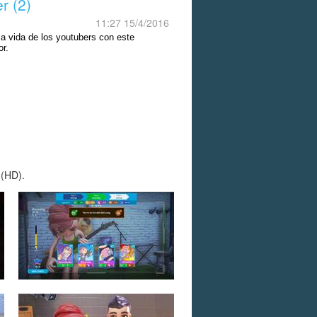
er (2)
11:27 15/4/2016
la vida de los youtubers con este
or.
 (HD).