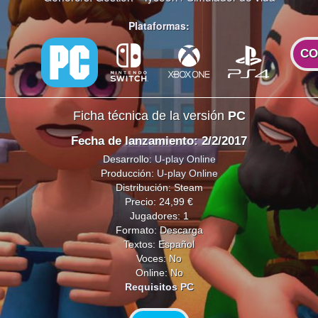
Plataformas:
CO
Ficha técnica de la versión
PC
Fecha de lanzamiento: 2/2/2017
Desarrollo:
U-play Online
Producción:
U-play Online
Distribución: Steam
Precio: 24,99 €
Jugadores: 1
Formato: Descarga
Textos: Español
Voces: No
Online: No
Requisitos PC