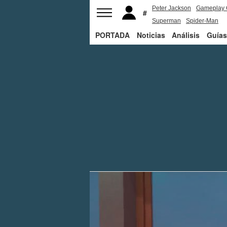
Peter Jackson
Gameplay 
Superman
Spider-Man
PORTADA
Noticias
Análisis
Guías