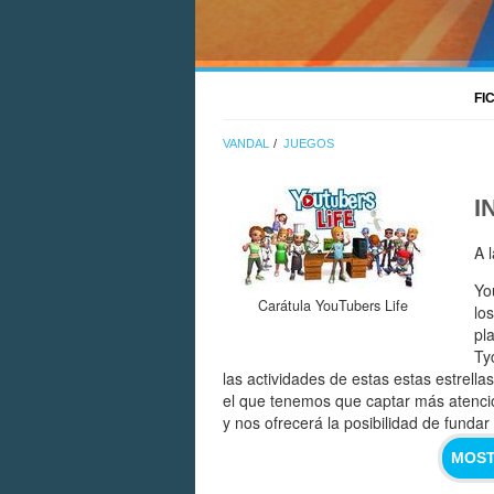
FI
VANDAL
JUEGOS
I
A 
Yo
Carátula YouTubers Life
lo
pl
Ty
las actividades de estas estas estrella
el que tenemos que captar más atenci
y nos ofrecerá la posibilidad de funda
MOST