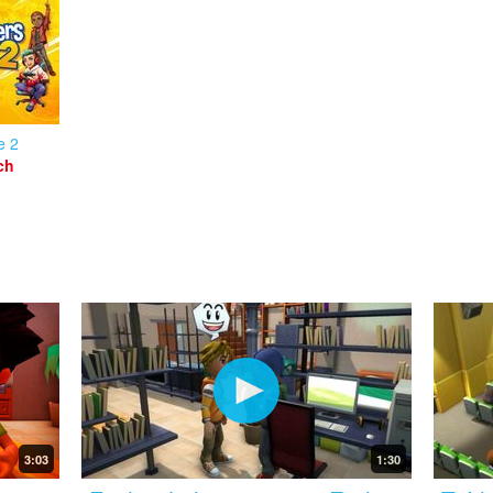
e 2
ch
3:03
1:30