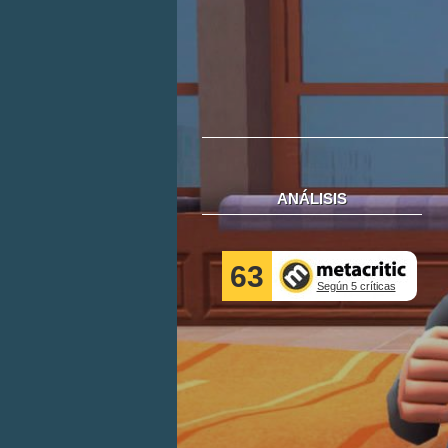
ANÁLISIS
63
Según 5 críticas