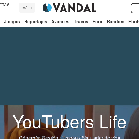
GTA 6
Más ↓
Juegos
Reportajes
Avances
Trucos
Foro
Random
Hard
YouTubers Life
Género/s:
Gestión - Tycoon
/
Simulador de vida