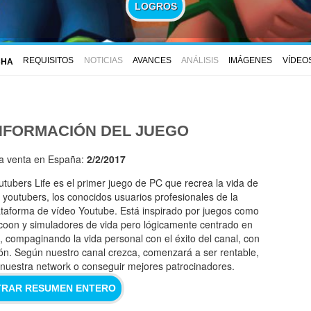
LOGROS
REQUISITOS
NOTICIAS
AVANCES
ANÁLISIS
IMÁGENES
VÍDEO
CHA
NFORMACIÓN DEL JUEGO
la venta en España:
2/2/2017
utubers Life es el primer juego de PC que recrea la vida de
s youtubers, los conocidos usuarios profesionales de la
ataforma de vídeo Youtube. Está inspirado por juegos como
coon y simuladores de vida pero lógicamente centrado en
s, compaginando la vida personal con el éxito del canal, con
ón. Según nuestro canal crezca, comenzará a ser rentable,
r nuestra network o conseguir mejores patrocinadores.
RAR RESUMEN ENTERO