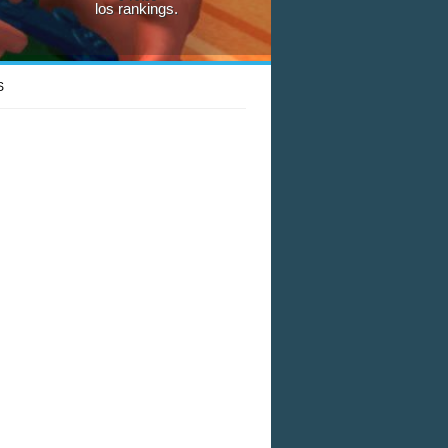
los rankings.
S