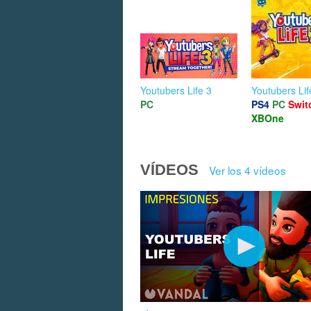
Youtubers Life 3
Youtubers Lif
PC
PS4
PC
Swit
XBOne
VÍDEOS
Ver los 4 vídeos