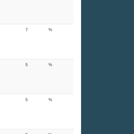
7
%
5
%
5
%