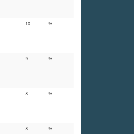
10
%
9
%
8
%
8
%