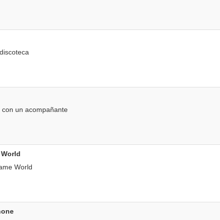
 discoteca
ne con un acompañante
 World
 Game World
hone