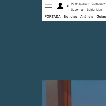
Peter Jackson
Gameplay 
Superman
Spider-Man
PORTADA
Noticias
Análisis
Guías