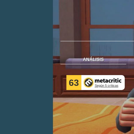
ANÁLISIS
63
Según 5 críticas