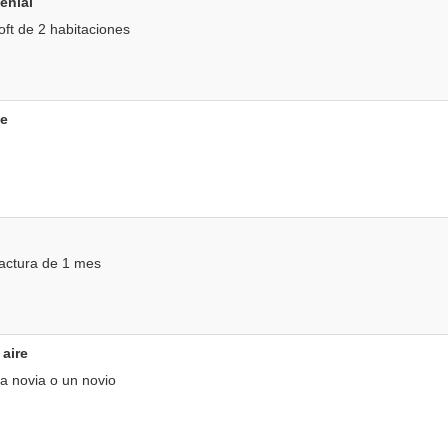
enial
oft de 2 habitaciones
oe
actura de 1 mes
 aire
a novia o un novio