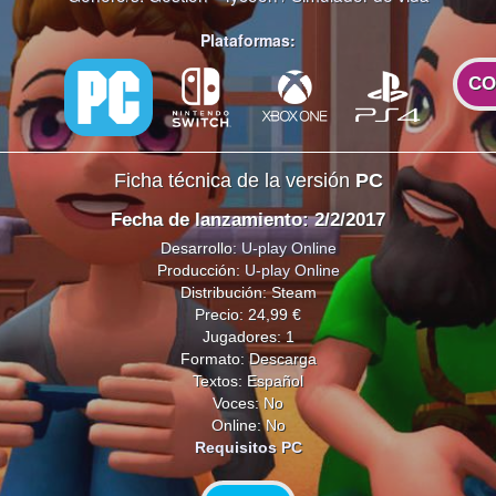
Plataformas:
CO
Ficha técnica de la versión
PC
Fecha de lanzamiento: 2/2/2017
Desarrollo:
U-play Online
Producción:
U-play Online
Distribución: Steam
Precio: 24,99 €
Jugadores: 1
Formato: Descarga
Textos: Español
Voces: No
Online: No
Requisitos PC