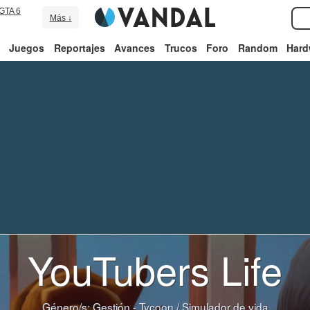
GTA 6
Más ↓
Juegos
Reportajes
Avances
Trucos
Foro
Random
Hard
YouTubers Life
Género/s:
Gestión - Tycoon
/
Simulador de vida