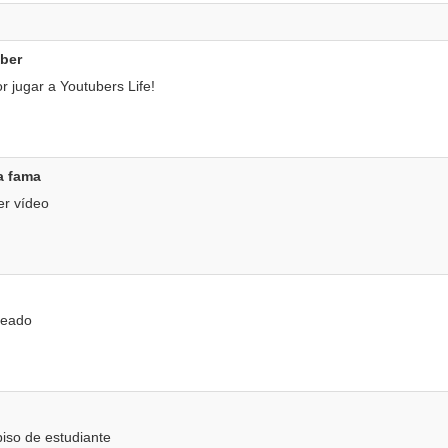
ber
r jugar a Youtubers Life!
la fama
er vídeo
peado
iso de estudiante