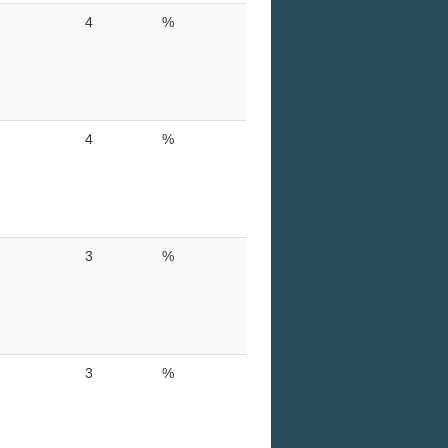
4
%
4
%
3
%
3
%