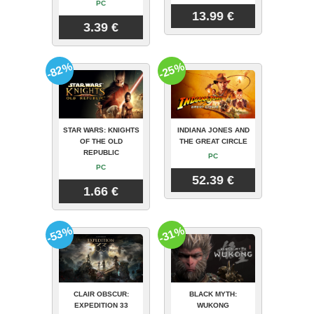
PC
13.99 €
3.39 €
-82%
-25%
STAR WARS: KNIGHTS
INDIANA JONES AND
OF THE OLD
THE GREAT CIRCLE
REPUBLIC
PC
PC
52.39 €
1.66 €
-53%
-31%
CLAIR OBSCUR:
BLACK MYTH:
EXPEDITION 33
WUKONG