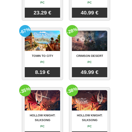
PC
PC
23.29 €
40.99 €
-67%
-28%
TOWN TO CITY
CRIMSON DESERT
PC
PC
8.19 €
49.99 €
-35%
-38%
HOLLOW KNIGHT:
HOLLOW KNIGHT:
SILKSONG
SILKSONG
PC
PC