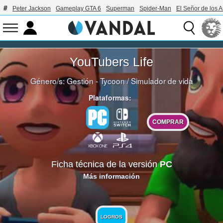
Peter Jackson
Gameplay GTA 6
Superman
Spider-Man
El Señor de los A
YouTubers Life
Género/s:
Gestión - Tycoon
/
Simulador de vida
Plataformas:
COMPRAR
Ficha técnica de la versión
PC
Más información
LOGROS