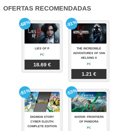
OFERTAS RECOMENDADAS
-68%
-91%
LIES OF P
THE INCREDIBLE
ADVENTURES OF VAN
PC
HELSING II
18.69 €
PC
1.21 €
-91%
-53%
DIGIMON STORY
AVATAR: FRONTIERS
CYBER SLEUTH:
OF PANDORA
COMPLETE EDITION
PC