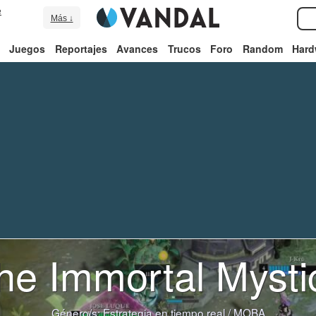
e
Más ↓
Juegos
Reportajes
Avances
Trucos
Foro
Random
Hard
he Immortal Mysti
Género/s:
Estrategia en tiempo real
/
MOBA