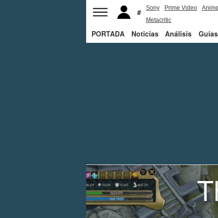
Sony
Prime Video
Anim
Metacritic
PORTADA
Noticias
Análisis
Guías
T