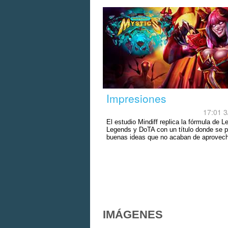
Impresiones
17:01 3
El estudio Mindiff replica la fórmula de L
Legends y DoTA con un título donde se p
buenas ideas que no acaban de aprovech
IMÁGENES