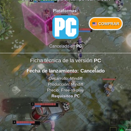
Plataformas:
COMPRAR
Cancelado en
PC
Ficha técnica de la versión
PC
Fecha de lanzamiento: Cancelado
Desarrollo: Mindiff
Producción: Mindiff
Precio: Free-to-play
Requisitos PC