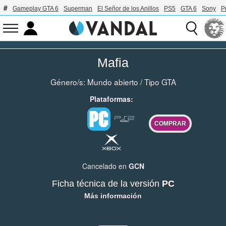
Gameplay GTA 6
Superman
El Señor de los Anillos
PS5
GTA 6
Sony
P
Mafia
Género/s:
Mundo abierto
/
Tipo GTA
Plataformas:
COMPRAR
Cancelado en
GCN
Ficha técnica de la versión
PC
Más información