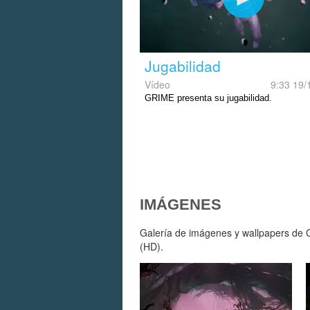
Jugabilidad
Vídeo
9:33 19/
GRIME presenta su jugabilidad.
IMÁGENES
Galería de imágenes y wallpapers de G
(HD).