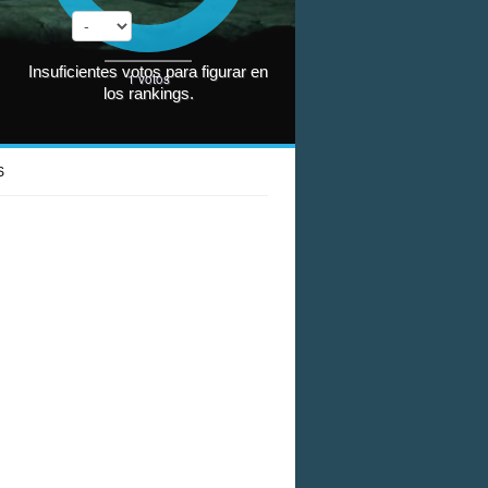
Insuficientes votos para figurar en
1
votos
los rankings.
S