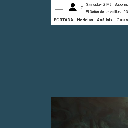
Gameplay GTA 6
Superm
El Señor de los Anillos
PS
PORTADA
Noticias
Análisis
Guías