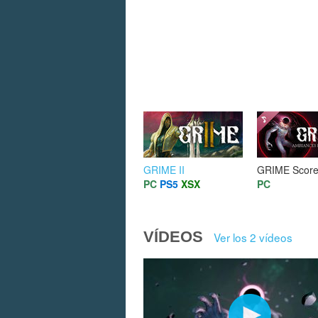
GRIME II
GRIME Scor
PC
PS5
XSX
PC
VÍDEOS
Ver los 2 vídeos