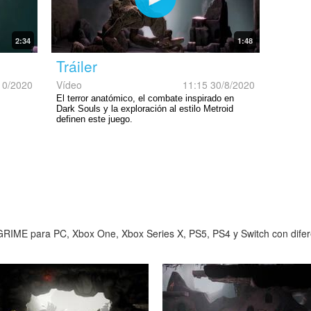
2:34
1:48
Tráiler
10/2020
Vídeo
11:15 30/8/2020
El terror anatómico, el combate inspirado en
Dark Souls y la exploración al estilo Metroid
definen este juego.
RIME para PC, Xbox One, Xbox Series X, PS5, PS4 y Switch con diferen