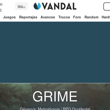
an
Más ↓
5
Juegos
Reportajes
Avances
Trucos
Foro
Random
Hard
GRIME
Género/s:
Metroidvania
/
RPG Occidental