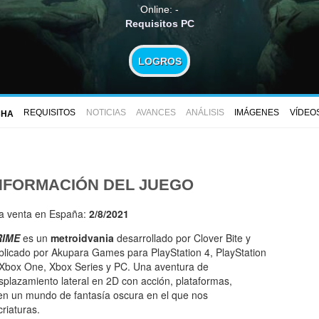
Online: -
Requisitos PC
LOGROS
REQUISITOS
NOTICIAS
AVANCES
ANÁLISIS
IMÁGENES
VÍDEO
CHA
NFORMACIÓN DEL JUEGO
la venta en España:
2/8/2021
RIME
es un
metroidvania
desarrollado por Clover Bite y
blicado por Akupara Games para PlayStation 4, PlayStation
 Xbox One, Xbox Series y PC. Una aventura de
splazamiento lateral en 2D con acción, plataformas,
 en un mundo de fantasía oscura en el que nos
riaturas.