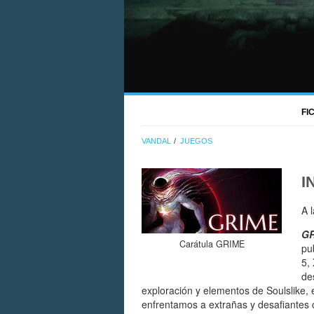
FI
VANDAL
JUEGOS
I
A 
G
Carátula GRIME
pu
5,
de
exploración y elementos de Soulslike,
enfrentamos a extrañas y desafiantes c