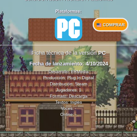
Plataformas:
COMPRAR
Ficha técnica de la versión
PC
Fecha de lanzamiento
: 4/10/2024
Desarrollo: ERMedia
Producción: Plug In Digital
Distribución: Steam
Jugadores: 1
Formato: Descarga
Textos: Inglés
Voces: -
Online: -