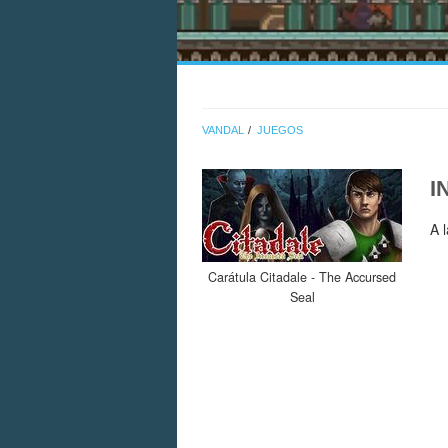
VANDAL
JUEGOS
I
A 
Carátula Citadale - The Accursed
Seal