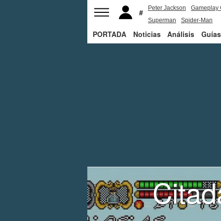
Peter Jackson
Gameplay 
Superman
Spider-Man
PORTADA
Noticias
Análisis
Guías
Citad