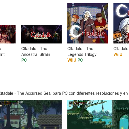
e
Citadale - The
Citadale - The
Citadale
rit
Ancestral Strain
Legends Trilogy
WiiU
PC
WiiU
PC
tadale - The Accursed Seal para PC con diferentes resoluciones y en a