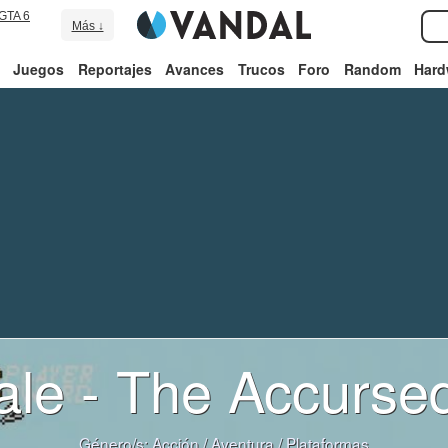
GTA 6
Más ↓
Juegos
Reportajes
Avances
Trucos
Foro
Random
Hard
ale - The Accurse
Género/s:
Acción
/
Aventura
/
Plataformas