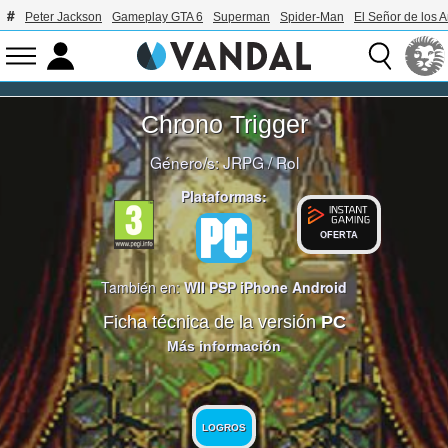
Peter Jackson
Gameplay GTA 6
Superman
Spider-Man
El Señor de los A
Chrono Trigger
Género/s:
JRPG
/
Rol
Plataformas:
OFERTA
También en:
WII
PSP
iPhone
Android
Ficha técnica de la versión
PC
Más información
LOGROS